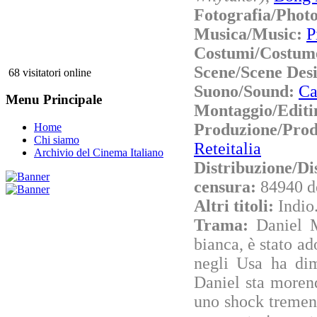
Fotografia/Phot
Musica/Music:
P
Costumi/Costum
Scene/Scene Des
68 visitatori online
Suono/Sound:
Ca
Menu Principale
Montaggio/Editi
Produzione/Pro
Home
Chi siamo
Reteitalia
Archivio del Cinema Italiano
Distribuzione/Di
censura:
84940 d
Altri titoli:
Indio
Trama:
Daniel M
bianca, è stato ad
negli Usa ha dim
Daniel sta moren
uno shock tremend