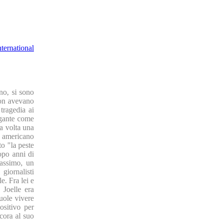
nternational
no, si sono
non avevano
 tragedia ai
agante come
ua volta una
a americano
to "la peste
opo anni di
Massimo, un
giornalisti
e. Fra lei e
 Joelle era
uole vivere
ositivo per
ncora al suo