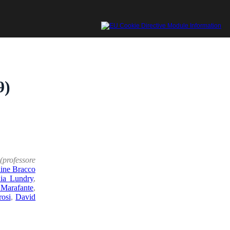
9)
(professore
aine Bracco
dia Lundry
,
 Marafante
,
osi
,
David