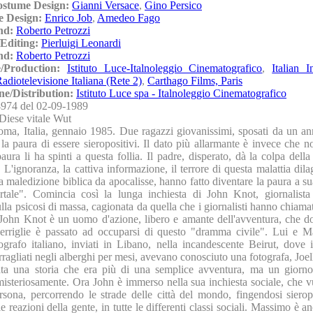
ostume Design:
Gianni Versace
,
Gino Persico
e Design:
Enrico Job
,
Amedeo Fago
nd:
Roberto Petrozzi
Editing:
Pierluigi Leonardi
nd:
Roberto Petrozzi
e/Production:
Istituto Luce-Italnoleggio Cinematografico
,
Italian I
diotelevisione Italiana (Rete 2)
,
Carthago Films, Paris
ne/Distribution:
Istituto Luce spa - Italnoleggio Cinematografico
974 del 02-09-1989
Diese vitale Wut
ma, Italia, gennaio 1985. Due ragazzi giovanissimi, sposati da un an
 la paura di essere sieropositivi. Il dato più allarmante è invece che 
aura li ha spinti a questa follia. Il padre, disperato, dà la colpa della
L'ignoranza, la cattiva informazione, il terrore di questa malattia dil
a maledizione biblica da apocalisse, hanno fatto diventare la paura a s
rtale". Comincia così la lunga inchiesta di John Knot, giornalist
ulla psicosi di massa, cagionata da quella che i giornalisti hanno chiama
.John Knot è un uomo d'azione, libero e amante dell'avventura, che d
erriglie è passato ad occuparsi di questo "dramma civile". Lui e 
grafo italiano, inviati in Libano, nella incandescente Beirut, dove i 
rragliati negli alberghi per mesi, avevano conosciuto una fotografa, Joell
ta una storia che era più di una semplice avventura, ma un giorno
isteriosamente. Ora John è immerso nella sua inchiesta sociale, che v
rsona, percorrendo le strade delle città del mondo, fingendosi sierop
le reazioni della gente, in tutte le differenti classi sociali. Massimo è a