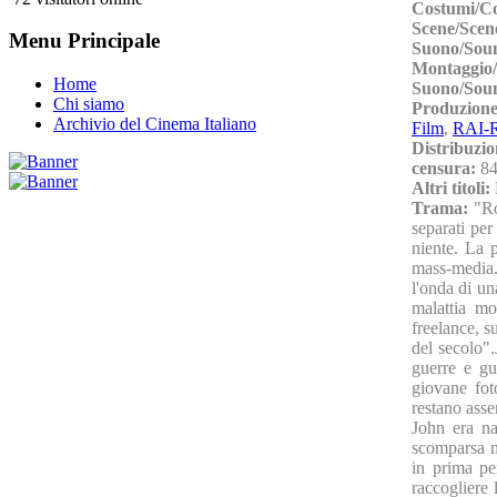
Costumi/C
Scene/Scen
Menu Principale
Suono/Sou
Montaggio/
Home
Suono/Sou
Chi siamo
Produzion
Archivio del Cinema Italiano
Film
,
RAI-Ra
Distribuzio
censura:
84
Altri titoli:
Trama:
"Ro
separati per
niente. La p
mass-media. 
l'onda di un
malattia mo
freelance, s
del secolo"
guerre e gu
giovane foto
restano asse
John era na
scomparsa m
in prima pe
raccogliere 