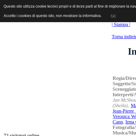
ANICA | Associazione Nazionale Industrie Cinematografiche Audiovi
Questo sito utilizza cookie tecnici propri e di terze parti al fine di migliorare la 
Questo sito utilizza cookie tecnici propri e di terze parti al fine di migliorare la 
Accetto i cookies di questo sito, non mostrare la informativa.
Accetto i cookies di questo sito, non mostrare la informativa.
OK
OK
| Stampa |
Torna indiet
In
Regia/Dire
Soggetto/S
Sceneggiat
Interpreti/
Jan McShou
(Sheila)
,
Ma
Jean-Pierre
Veronica We
Cann
,
Irma
Fotografia
Musica/Mu
72 visitatori online