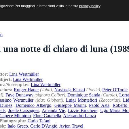
sive e Multimediali
navigazione Per maggiori informazioni visita la nostra
navigazione Per maggiori informazioni visita la nostra
privacy policy
privacy policy
.
.
ro
 una notte di chiaro di luna (198
ctor:
Lina Wertmüller
ubject:
Lina Wertmüller
ura/Screenplay:
Lina Wertmüller
Actors:
Rutger Hauer
(John)
,
Nastassja Kinski
(Joelle)
,
Peter O'Toole
l)
,
Faye Dunaway
(signora Colber)
,
Dominique Sanda
(Carola)
,
Lorr
ssimo Wertmuller
(Max Giobetti)
,
Luigi Montefiori
(Zaccarias)
,
Li
 Duriez
,
Domenico Albergo
,
Giuseppe Marini
,
Paolo Asta
,
Roberto
lls
,
Joelle Cassagnes
,
Amanda Vie
,
Lizzie Brochere
,
Ugo Maria Mor
 Capece Minutolo
,
Flora Carabella
,
Alessandro Lanza
/Photography:
Carlo Tafani
sic:
Italo Greco
,
Carlo D'Angiò
,
Avion Travel