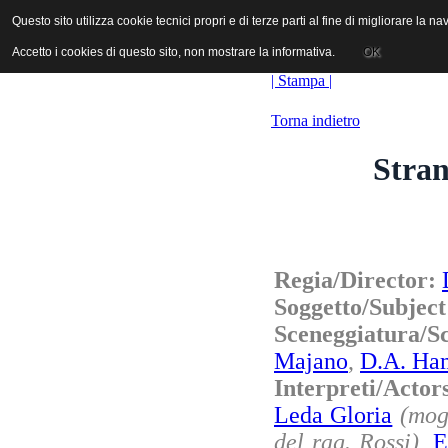
ANICA | Associazione Nazionale Industrie Cinematografiche Audiovi
Questo sito utilizza cookie tecnici propri e di terze parti al fine di migliorare la 
Questo sito utilizza cookie tecnici propri e di terze parti al fine di migliorare la 
Accetto i cookies di questo sito, non mostrare la informativa.
Accetto i cookies di questo sito, non mostrare la informativa.
OK
OK
| Stampa |
Torna indietro
Stra
Regia/Director:
Soggetto/Subjec
Sceneggiatura/S
Majano
,
D.A. Ha
Interpreti/Acto
Leda Gloria
(mog
del rag. Rossi)
,
E