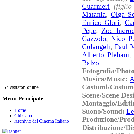
Guarnieri
(figli
Matania
,
Olga So
Enrico Glori
,
Ca
Pepe
,
Zoe Incroc
Gazzolo
,
Nico P
Colangeli
,
Paul M
Alberto Plebani
Balzo
Fotografia/Phot
Musica/Music:
A
Costumi/Costum
57 visitatori online
Scene/Scene Des
Menu Principale
Montaggio/Editi
Suono/Sound:
Le
Home
Chi siamo
Produzione/Prod
Archivio del Cinema Italiano
Distribuzione/Di