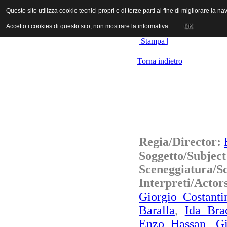
ANICA | Associazione Nazionale Industrie Cinematografiche Audiovi
Questo sito utilizza cookie tecnici propri e di terze parti al fine di migliorare la 
Questo sito utilizza cookie tecnici propri e di terze parti al fine di migliorare la 
Accetto i cookies di questo sito, non mostrare la informativa.
Accetto i cookies di questo sito, non mostrare la informativa.
OK
OK
| Stampa |
Torna indietro
Regia/Director:
Soggetto/Subjec
Sceneggiatura/S
Interpreti/Acto
Giorgio Costanti
Baralla
,
Ida Bra
Enzo Hassan
,
Gi