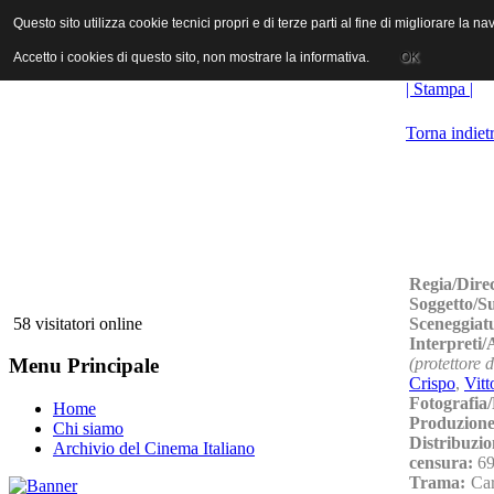
ANICA | Associazione Nazionale Industrie Cinematografiche Audiovi
Questo sito utilizza cookie tecnici propri e di terze parti al fine di migliorare la 
Questo sito utilizza cookie tecnici propri e di terze parti al fine di migliorare la 
Accetto i cookies di questo sito, non mostrare la informativa.
Accetto i cookies di questo sito, non mostrare la informativa.
OK
OK
| Stampa |
Torna indiet
Regia/Dire
Soggetto/S
Sceneggiat
58 visitatori online
Interpreti
(protettore 
Menu Principale
Crispo
,
Vitt
Fotografia
Home
Produzione
Chi siamo
Distribuzio
Archivio del Cinema Italiano
censura:
69
Trama:
Car