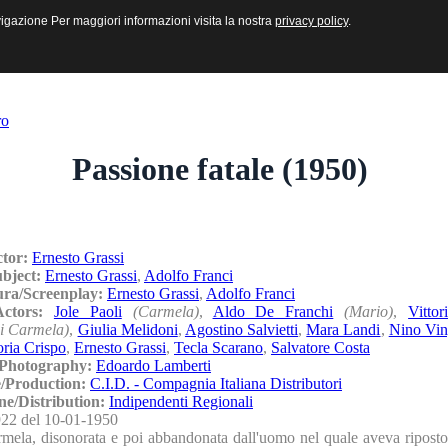
sive e Multimediali
navigazione Per maggiori informazioni visita la nostra
navigazione Per maggiori informazioni visita la nostra
privacy policy
privacy policy
.
.
ro
Passione fatale (1950)
ctor:
Ernesto Grassi
ubject:
Ernesto Grassi
,
Adolfo Franci
ura/Screenplay:
Ernesto Grassi
,
Adolfo Franci
/Actors:
Jole Paoli
(Carmela)
,
Aldo De Franchi
(Mario)
,
Vitto
di Carmela)
,
Giulia Melidoni
,
Agostino Salvietti
,
Mara Landi
,
Nino Vin
oria Crispo
,
Ernesto Grassi
,
Tecla Scarano
,
Salvatore Costa
/Photography:
Edoardo Lamberti
/Production:
C.I.D. - Compagnia Italiana Distributori
ne/Distribution:
Indipendenti Regionali
22 del 10-01-1950
mela, disonorata e poi abbandonata dall'uomo nel quale aveva riposto 