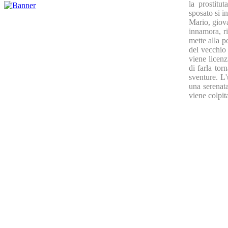
la prostitu
sposato si i
Mario, giova
innamora, r
mette alla p
del vecchio 
viene licenz
di farla tor
sventure. L'
una serenat
viene colpit