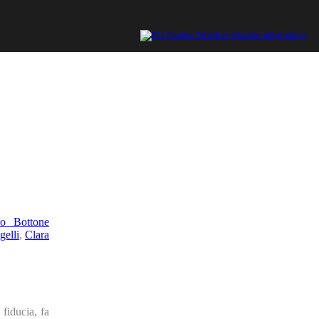
rio Bottone
gelli
,
Clara
fiducia, fa