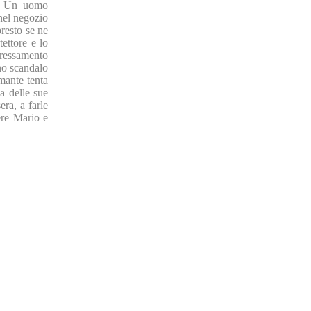
o. Un uomo
nel negozio
presto se ne
ettore e lo
eressamento
no scandalo
amante tenta
sa delle sue
era, a farle
ere Mario e