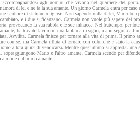
ta accompagnandosi agli uomini che vivono nel quartiere del port
nnamora di lei e ne fa la sua amante. Un giorno Carmela entra per caso 
ne scultore di statuine religiose. Non sapendo nulla di lei, Mario ben 
icambiato, e i due si fidanzano. Carmela non vuole più sapere del prot
orta, provocando la sua rabbia e le sue minacce. Nel frattempo, per int
amante, ha trovato lavoro in una fabbrica di sigari, ma in seguito ad u
iata. Avvilita, Carmela finisce per tornare alla vita di prima. Il primo 
nare con sé, ma Carmela rifiuta di tornare con colui che è stato la cau
uomo allora giura di vendicarsi. Mentre quest'ultimo si appresta, una s
a, sopraggiungono Mario e l'altro amante. Carmela scende per difend
a a morte dal primo amante.