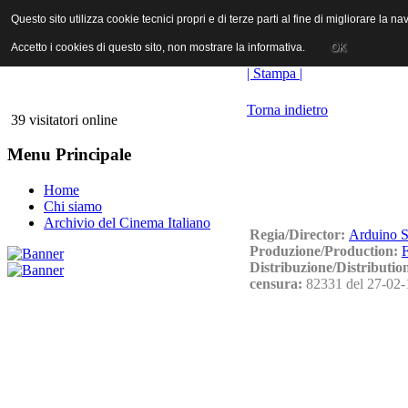
ANICA | Associazione Nazionale Industrie Cinematografiche Audiovi
Questo sito utilizza cookie tecnici propri e di terze parti al fine di migliorare la 
Questo sito utilizza cookie tecnici propri e di terze parti al fine di migliorare la 
Accetto i cookies di questo sito, non mostrare la informativa.
Accetto i cookies di questo sito, non mostrare la informativa.
OK
OK
| Stampa |
Torna indietro
39 visitatori online
Menu Principale
Home
Chi siamo
Archivio del Cinema Italiano
Regia/Director:
Arduino 
Produzione/Production:
F
Distribuzione/Distributio
censura:
82331 del 27-02