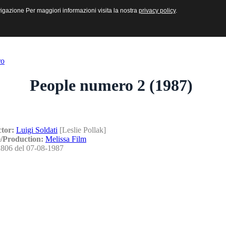
sive e Multimediali
navigazione Per maggiori informazioni visita la nostra
navigazione Per maggiori informazioni visita la nostra
privacy policy
privacy policy
.
.
ro
People numero 2 (1987)
ctor:
Luigi Soldati
[Leslie Pollak]
/Production:
Melissa Film
806 del 07-08-1987