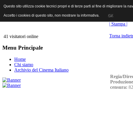
ANICA | Associazione Nazionale Industrie Cinematografiche Audiovi
Questo sito utilizza cookie tecnici propri e di terze parti al fine di migliorare la 
Questo sito utilizza cookie tecnici propri e di terze parti al fine di migliorare la 
Accetto i cookies di questo sito, non mostrare la informativa.
Accetto i cookies di questo sito, non mostrare la informativa.
OK
OK
| Stampa |
Torna indiet
41 visitatori online
Menu Principale
Home
Chi siamo
Archivio del Cinema Italiano
Regia/Dire
Produzione
censura:
82