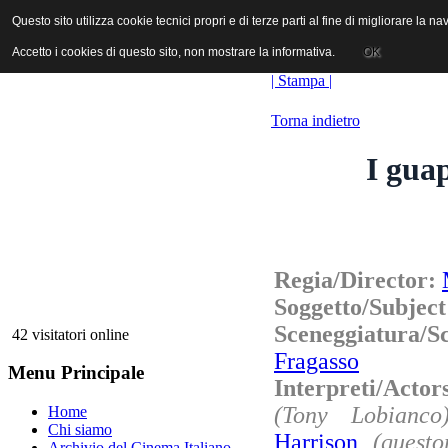
ANICA | Associazione Nazionale Industrie Cinematografiche Audiovi
Questo sito utilizza cookie tecnici propri e di terze parti al fine di migliorare la 
Questo sito utilizza cookie tecnici propri e di terze parti al fine di migliorare la 
Accetto i cookies di questo sito, non mostrare la informativa.
Accetto i cookies di questo sito, non mostrare la informativa.
OK
OK
| Stampa |
Torna indietro
I guap
Regia/Director:
Soggetto/Subjec
Sceneggiatura/
42 visitatori online
Fragasso
Menu Principale
Interpreti/Acto
(Tony Lobianco
Home
Chi siamo
Harrison
(questo
Archivio del Cinema Italiano