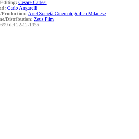
Editing:
Cesare Carlesi
nd:
Carlo Angarelli
/Production:
Ariel Società Cinematografica Milanese
ne/Distribution:
Zeus Film
699 del 22-12-1955