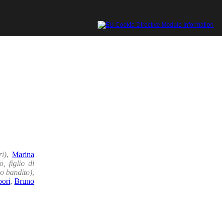
i)
,
Marina
, figlio di
o bandito)
,
ori
,
Bruno