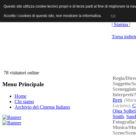
ANICA | Associazione Nazionale Industrie Cinematografiche Audiovi
Questo sito utilizza cookie tecnici propri e di terze parti al fine di migliorare la 
Questo sito utilizza cookie tecnici propri e di terze parti al fine di migliorare la 
Accetto i cookies di questo sito, non mostrare la informativa.
Accetto i cookies di questo sito, non mostrare la informativa.
OK
OK
| Stampa |
Torna indiet
78 visitatori online
Regia/Dire
Soggetto/S
Menu Principale
Sceneggiat
Interpreti
Home
Berti
(Mara
Chi siamo
Luciano)
,
C
Archivio del Cinema Italiano
Olga Solbel
Smith
,
Sand
Fotografia
Musica/Mu
Scene/Scen