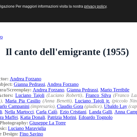
sive e Multimediali
navigazione Per maggiori informazioni visita la nostra
navigazione Per maggiori informazioni visita la nostra
privacy policy
privacy policy
.
.
ro
Il canto dell'emigrante (1955)
ctor:
Andrea Forzano
ubject:
Gianna Pedrassi
,
Andrea Forzano
ura/Screenplay:
Andrea Forzano
,
Gianna Pedrassi
,
Mario Terribile
/Actors:
Luciano Tajoli
(Luciano Roberti)
,
Franco Silva
(Franco Lar
)
,
Maria Pia Casilio
(Anna Benetti)
,
Luciano Tajoli jr.
(piccolo Nino
arlo Campanini
(impresario)
,
Claudio Gora
(giudice)
,
Ubaldo Lay
(cap
li
,
Nella Martocci
,
Carla Calò
,
Ezio Cristiani
,
Landa Galli
,
Anna Camp
ra Maffei
,
Katia Donali
,
Patrizia Morini
,
Edoardo Tognolo
/Photography:
Giuseppe La Torre
sic:
Luciano Maraviglia
e Design:
Fino Savino