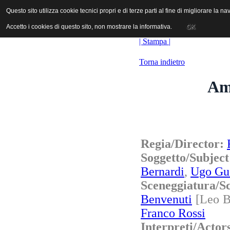
ANICA | Associazione Nazionale Industrie Cinematografiche Audiovi
Questo sito utilizza cookie tecnici propri e di terze parti al fine di migliorare la 
Questo sito utilizza cookie tecnici propri e di terze parti al fine di migliorare la 
Accetto i cookies di questo sito, non mostrare la informativa.
Accetto i cookies di questo sito, non mostrare la informativa.
OK
OK
| Stampa |
Torna indietro
Ami
Regia/Director:
Soggetto/Subjec
Bernardi
,
Ugo Gu
Sceneggiatura/
Benvenuti
[Leo B
Franco Rossi
Interpreti/Act