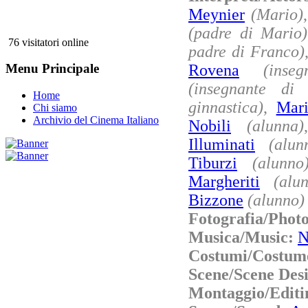
Meynier
(Mario)
(padre di Mario)
76 visitatori online
padre di Franco)
Rovena
(inse
Menu Principale
(insegnante di 
Home
ginnastica)
,
Mari
Chi siamo
Archivio del Cinema Italiano
Nobili
(alunna)
Illuminati
(alun
Tiburzi
(alunno
Margheriti
(alu
Bizzone
(alunno)
Fotografia/Phot
Musica/Music:
N
Costumi/Costum
Scene/Scene Des
Montaggio/Editi