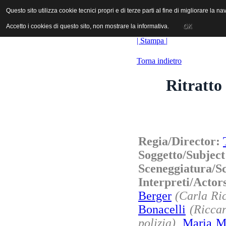
ANICA | Associazione Nazionale Industrie Cinematografiche Audiovi
Questo sito utilizza cookie tecnici propri e di terze parti al fine di migliorare la 
Questo sito utilizza cookie tecnici propri e di terze parti al fine di migliorare la 
Accetto i cookies di questo sito, non mostrare la informativa.
Accetto i cookies di questo sito, non mostrare la informativa.
OK
OK
| Stampa |
Torna indietro
Ritratto
Regia/Director:
Soggetto/Subjec
Sceneggiatura/S
Interpreti/Acto
Berger
(Carla Ric
Bonacelli
(Ricca
polizia)
,
Maria M