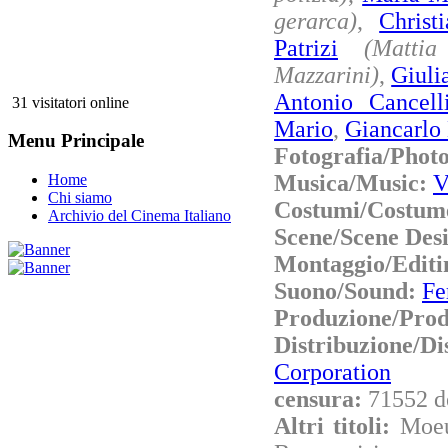
gerarca)
,
Christ
Patrizi
(Mattia
Mazzarini)
,
Giuli
Antonio Cancelli
31 visitatori online
Mario
,
Giancarlo
Menu Principale
Fotografia/Phot
Musica/Music:
V
Home
Chi siamo
Costumi/Costum
Archivio del Cinema Italiano
Scene/Scene Des
Montaggio/Editi
Suono/Sound:
Fe
Produzione/Prod
Distribuzione
Corporation
censura:
71552 d
Altri titoli:
Moeu