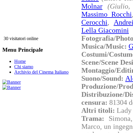
Molnar
(Giulio,
Massimo Rocchi
Cerocchi
,
Andre
Lella Giacomini
Fotografia/Phot
30 visitatori online
Musica/Music:
G
Menu Principale
Costumi/Costum
Scene/Scene Des
Home
Chi siamo
Montaggio/Editi
Archivio del Cinema Italiano
Suono/Sound:
Al
Produzione/Prod
Distribuzione/Di
censura:
81304 d
Altri titoli:
Lady 
Trama:
Simona,
Marco, un ingegn