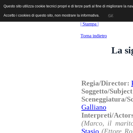
ANICA | Associazione Nazionale Industrie Cinematografiche Audiovi
Questo sito utilizza cookie tecnici propri e di terze parti al fine di migliorare la 
Questo sito utilizza cookie tecnici propri e di terze parti al fine di migliorare la 
Accetto i cookies di questo sito, non mostrare la informativa.
Accetto i cookies di questo sito, non mostrare la informativa.
OK
OK
| Stampa |
Torna indietro
La si
Regia/Director:
Soggetto/Subjec
Sceneggiatura/
Galliano
Interpreti/Acto
(Marco, il marit
Stasio
(Ettore Ro