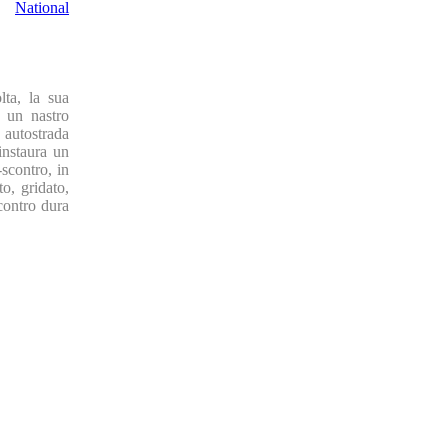
,
National
lta, la sua
u un nastro
 autostrada
instaura un
scontro, in
o, gridato,
ncontro dura