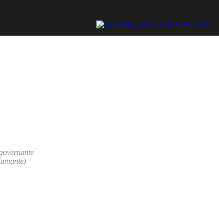
governante
(amante)