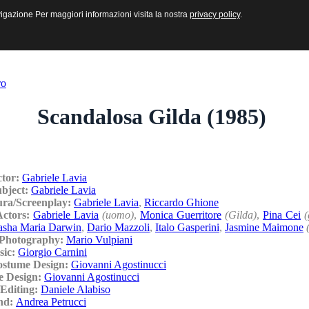
sive e Multimediali
navigazione Per maggiori informazioni visita la nostra
navigazione Per maggiori informazioni visita la nostra
privacy policy
privacy policy
.
.
ro
Scandalosa Gilda (1985)
ctor:
Gabriele Lavia
ubject:
Gabriele Lavia
ura/Screenplay:
Gabriele Lavia
,
Riccardo Ghione
Actors:
Gabriele Lavia
(uomo)
,
Monica Guerritore
(Gilda)
,
Pina Cei
(
asha Maria Darwin
,
Dario Mazzoli
,
Italo Gasperini
,
Jasmine Maimone
/Photography:
Mario Vulpiani
sic:
Giorgio Carnini
ostume Design:
Giovanni Agostinucci
e Design:
Giovanni Agostinucci
Editing:
Daniele Alabiso
nd:
Andrea Petrucci