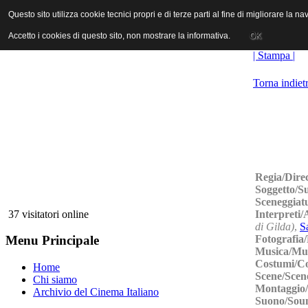
ANICA | Associazione Nazionale Industrie Cinematografiche Audiovi
Questo sito utilizza cookie tecnici propri e di terze parti al fine di migliorare la 
Questo sito utilizza cookie tecnici propri e di terze parti al fine di migliorare la 
Accetto i cookies di questo sito, non mostrare la informativa.
Accetto i cookies di questo sito, non mostrare la informativa.
OK
OK
| Stampa |
Torna indiet
Regia/Dire
Soggetto/S
Sceneggiat
Interpreti/
37 visitatori online
di Gilda)
,
S
Fotografia
Menu Principale
Musica/Mu
Costumi/C
Home
Scene/Scen
Chi siamo
Montaggio/
Archivio del Cinema Italiano
Suono/Sou