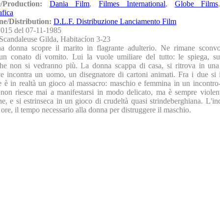
e/Production:
Dania Film
,
Filmes International
,
Globe Films
fica
ne/Distribution:
D.L.F. Distribuzione Lanciamento Film
015 del 07-11-1985
Scandaleuse Gilda, Habitacíon 3-23
a donna scopre il marito in flagrante adulterio. Ne rimane sconvo
un conato di vomito. Lui la vuole umiliare del tutto: le spiega, s
 che non si vedranno più. La donna scappa di casa, si ritrova in una
ve incontra un uomo, un disegnatore di cartoni animati. Fra i due si 
e è in realtà un gioco al massacro: maschio e femmina in un incontro-
 non riesce mai a manifestarsi in modo delicato, ma è sempre violent
he, e si estrinseca in un gioco di crudeltà quasi strindeberghiana. L'i
 ore, il tempo necessario alla donna per distruggere il maschio.