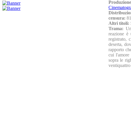
Produzion
Cinematogra
Distribuzio
censura:
81
Altri titoli:
Trama:
Un
reazione è 
registrato,
deserta, do
rapporto ch
cui l'amore
sopra le rig
ventiquattro