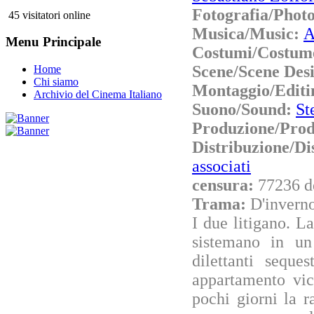
Fotografia/Phot
45 visitatori online
Musica/Music:
A
Menu Principale
Costumi/Costum
Scene/Scene Des
Home
Chi siamo
Montaggio/Editi
Archivio del Cinema Italiano
Suono/Sound:
St
Produzione/Prod
Distribuzione/
associati
censura:
77236 d
Trama:
D'inverno
I due litigano. L
sistemano in un 
dilettanti seque
appartamento vic
pochi giorni la 