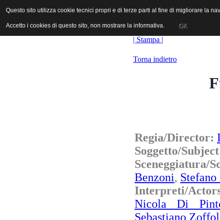
ANICA | Associazione Nazionale Industrie Cinematografiche Audiovi
Questo sito utilizza cookie tecnici propri e di terze parti al fine di migliorare la 
Questo sito utilizza cookie tecnici propri e di terze parti al fine di migliorare la 
Accetto i cookies di questo sito, non mostrare la informativa.
Accetto i cookies di questo sito, non mostrare la informativa.
OK
OK
| Stampa |
Torna indietro
F
Regia/Director:
Soggetto/Subjec
Sceneggiatura/
Benzoni
,
Stefano
Interpreti/Actor
Nicola Di Pint
Sebastiano Zoffol