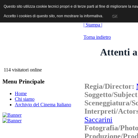
ANICA | Associazione Nazionale Industrie Cinematografiche Audiovi
Questo sito utilizza cookie tecnici propri e di terze parti al fine di migliorare la 
Questo sito utilizza cookie tecnici propri e di terze parti al fine di migliorare la 
Accetto i cookies di questo sito, non mostrare la informativa.
Accetto i cookies di questo sito, non mostrare la informativa.
OK
OK
| Stampa |
Torna indietro
Attenti a
114 visitatori online
Menu Principale
Regia/Director:
Soggetto/Subjec
Home
Chi siamo
Sceneggiatura/S
Archivio del Cinema Italiano
Interpreti/Acto
Saccarini
Fotografia/Phot
Produzione/Prod