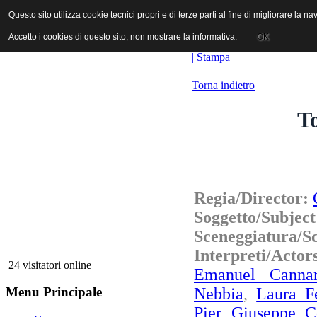
ANICA | Associazione Nazionale Industrie Cinematografiche Audiovi
Questo sito utilizza cookie tecnici propri e di terze parti al fine di migliorare la 
Questo sito utilizza cookie tecnici propri e di terze parti al fine di migliorare la 
Accetto i cookies di questo sito, non mostrare la informativa.
Accetto i cookies di questo sito, non mostrare la informativa.
OK
OK
| Stampa |
Torna indietro
To
Regia/Director:
Soggetto/Subjec
Sceneggiatura/S
Interpreti/Acto
24 visitatori online
Emanuel Cannar
Nebbia
,
Laura F
Menu Principale
Pier Giuseppe C