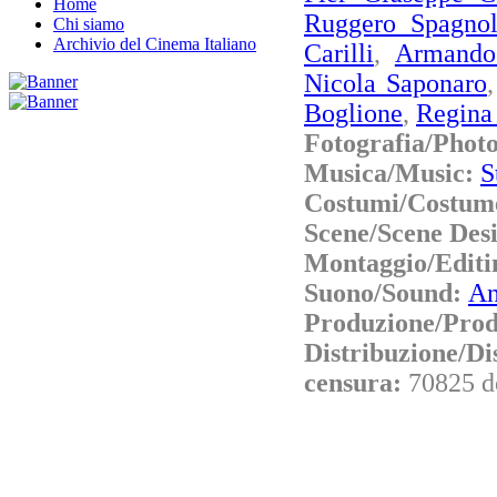
Home
Ruggero Spagnol
Chi siamo
Archivio del Cinema Italiano
Carilli
,
Armando
Nicola Saponaro
Boglione
,
Regina
Fotografia/Phot
Musica/Music:
S
Costumi/Costum
Scene/Scene Des
Montaggio/Editi
Suono/Sound:
An
Produzione/Prod
Distribuzione/Di
censura:
70825 d