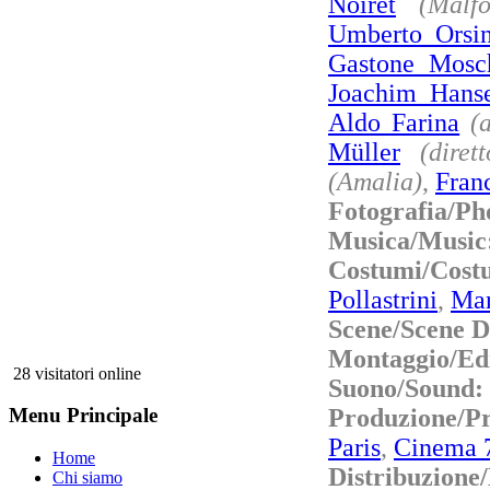
Noiret
(Malfo
Umberto Orsin
Gastone Mosc
Joachim Hans
Aldo Farina
(
Müller
(diret
(Amalia)
,
Fran
Fotografia/P
Musica/Music
Costumi/Co
Pollastrini
,
Mar
Scene/Scene D
Montaggio/Ed
28 visitatori online
Suono/Sound:
Produzione/P
Menu Principale
Paris
,
Cinema 7
Home
Distribuzione/
Chi siamo