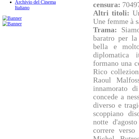
Archivio del Cinema
censura:
70497
Italiano
Altri titoli:
Un
Une femme à sa
Trama:
Siamo
baratro per la
bella e molt
diplomatica i
formano una cop
Rico collezion
Raoul Malfoss
innamorato di
concede a ness
diverso e trag
scoppiano diso
notte d'agost
correre verso
Michel Butro