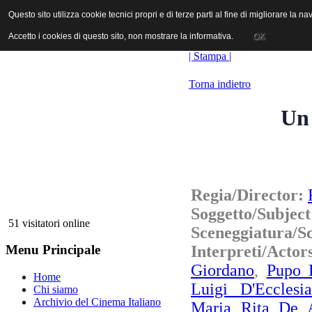
ANICA | Associazione Nazionale Industrie Cinematografiche Audiovi
Questo sito utilizza cookie tecnici propri e di terze parti al fine di migliorare la 
Questo sito utilizza cookie tecnici propri e di terze parti al fine di migliorare la 
Accetto i cookies di questo sito, non mostrare la informativa.
Accetto i cookies di questo sito, non mostrare la informativa.
OK
OK
| Stampa |
Torna indietro
Un 
Regia/Director:
Soggetto/Subjec
51 visitatori online
Sceneggiatura/S
Interpreti/Actor
Menu Principale
Giordano
,
Pupo 
Home
Luigi D'Ecclesia
Chi siamo
Archivio del Cinema Italiano
Maria Rita De A