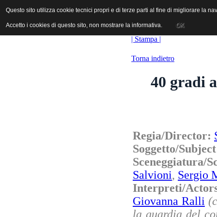
ANICA | Associazione Nazionale Industrie Cinematografiche Audiovi
Questo sito utilizza cookie tecnici propri e di terze parti al fine di migliorare la 
Questo sito utilizza cookie tecnici propri e di terze parti al fine di migliorare la 
Accetto i cookies di questo sito, non mostrare la informativa.
Accetto i cookies di questo sito, non mostrare la informativa.
OK
OK
| Stampa |
Torna indietro
40 gradi a
Regia/Director:
Soggetto/Subjec
Sceneggiatura/
Salvioni
,
Sergio 
Interpreti/Acto
Giovanna Ralli
(
la guardia del co