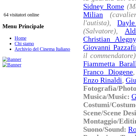
Sidney Rome
(M
Milian
(cavalie
64 visitatori online
l'autista)
,
Dayl
Menu Principale
(Salvatore)
,
Al
Christian Alegny
Home
Chi siamo
Giovanni Pazzafi
Archivio del Cinema Italiano
il commendatore)
Fiammetta Baral
Franco Diogene
Enzo Rinaldi
,
Giu
Fotografia/Phot
Musica/Music:
G
Costumi/Costum
Scene/Scene Des
Montaggio/Editi
Suono/Sound:
Ro