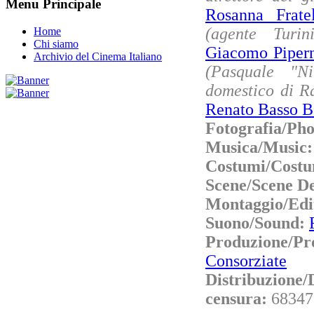
Menu Principale
Rosanna Frate
(agente Turini
Home
Chi siamo
Giacomo Piper
Archivio del Cinema Italiano
(Pasquale "N
domestico di R
Renato Basso B
Fotografia/Ph
Musica/Music
Costumi/Costu
Scene/Scene D
Montaggio/Edi
Suono/Sound:
Produzione/P
Consorziate
Distribuzione/
censura:
68347