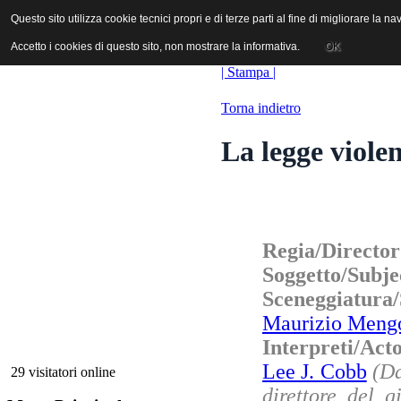
ANICA | Associazione Nazionale Industrie Cinematografiche Audiovi
Questo sito utilizza cookie tecnici propri e di terze parti al fine di migliorare la 
Questo sito utilizza cookie tecnici propri e di terze parti al fine di migliorare la 
Accetto i cookies di questo sito, non mostrare la informativa.
Accetto i cookies di questo sito, non mostrare la informativa.
OK
OK
| Stampa |
Torna indietro
La legge viole
Regia/Directo
Soggetto/Subje
Sceneggiatura
Maurizio Meng
Interpreti/Ac
Lee J. Cobb
(Da
29 visitatori online
direttore del g