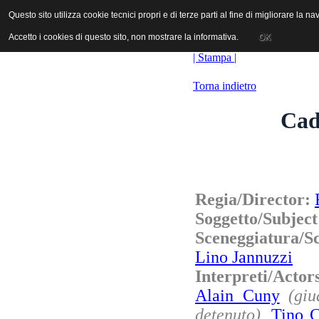
ANICA | Associazione Nazionale Industrie Cinematografiche Audiovi
Questo sito utilizza cookie tecnici propri e di terze parti al fine di migliorare la 
Questo sito utilizza cookie tecnici propri e di terze parti al fine di migliorare la 
Accetto i cookies di questo sito, non mostrare la informativa.
Accetto i cookies di questo sito, non mostrare la informativa.
OK
OK
| Stampa |
Torna indietro
Cad
Regia/Director:
Soggetto/Subjec
Sceneggiatura/S
Lino Jannuzzi
Interpreti/Actor
Alain Cuny
(giu
detenuto)
,
Tino C