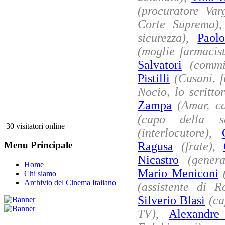
(procuratore Var
Corte Suprema)
sicurezza)
,
Paol
(moglie farmacis
Salvatori
(commi
Pistilli
(Cusani, f
Nocio, lo scrittor
Zampa
(Amar, c
(capo della sq
30 visitatori online
(interlocutore)
,
Ragusa
(frate)
,
Menu Principale
Nicastro
(genera
Home
Mario Meniconi
Chi siamo
Archivio del Cinema Italiano
(assistente di R
Silverio Blasi
(ca
TV)
,
Alexandre