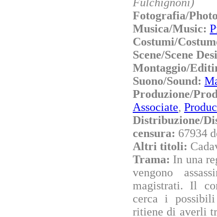
Fulchignoni)
Fotografia/Phot
Musica/Music:
P
Costumi/Costum
Scene/Scene Des
Montaggio/Editi
Suono/Sound:
Ma
Produzione/Pro
Associate
,
Product
Distribuzione/Di
censura:
67934 d
Altri titoli:
Cadav
Trama:
In una r
vengono assass
magistrati. Il c
cerca i possibil
ritiene di averli t