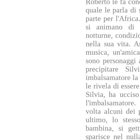
Roberto le fa con
quale le parla di 
parte per l'Africa
si animano di v
notturne, condiz
nella sua vita. A
musica, un'amica
sono personaggi a
precipitare Sil
imbalsamatore la 
le rivela di esser
Silvia, ha uccis
l'imbalsamatore.
volta alcuni dei 
ultimo, lo stess
bambina, si get
sparisce nel null