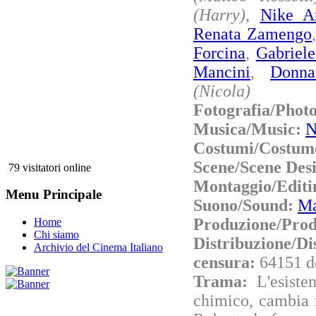
(Harry)
,
Nike Ar
Renata Zamengo
Forcina
,
Gabriele
Mancini
,
Donna
(Nicola)
Fotografia/Phot
Musica/Music:
N
Costumi/Costum
Scene/Scene Des
79 visitatori online
Montaggio/Editi
Menu Principale
Suono/Sound:
Ma
Produzione/Prod
Home
Chi siamo
Distribuzione/Di
Archivio del Cinema Italiano
censura:
64151 d
Trama:
L'esiste
chimico, cambia r