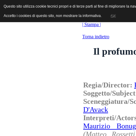
ANICA | Associazione Nazionale Industrie Cinematografiche Audiovi
Questo sito utilizza cookie tecnici propri e di terze parti al fine di migliorare la 
Questo sito utilizza cookie tecnici propri e di terze parti al fine di migliorare la 
Accetto i cookies di questo sito, non mostrare la informativa.
Accetto i cookies di questo sito, non mostrare la informativa.
OK
OK
| Stampa |
Torna indietro
Il profumo
Regia/Director:
Soggetto/Subjec
Sceneggiatura/
D'Avack
Interpreti/Acto
Maurizio Bonug
(Matteo Rossetti