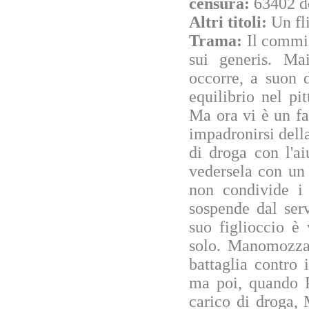
censura:
63402 d
Altri titoli:
Un fl
Trama:
Il commis
sui generis. Mai
occorre, a suon d
equilibrio nel p
Ma ora vi è un fa
impadronirsi della
di droga con l'a
vedersela con un 
non condivide i
sospende dal ser
suo figlioccio è 
solo. Manomozza,
battaglia contro 
ma poi, quando 
carico di droga,