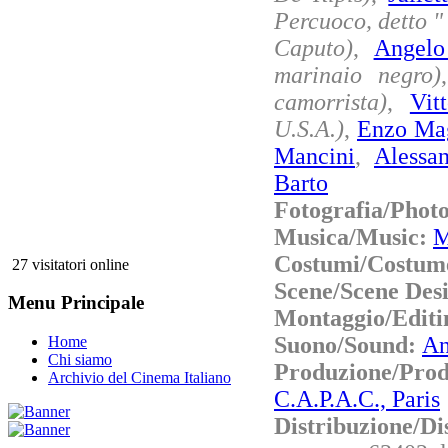
Percuoco, detto 
Caputo)
,
Angelo
marinaio negro)
camorrista)
,
Vit
U.S.A.)
,
Enzo Ma
Mancini
,
Alessan
Barto
Fotografia/Phot
Musica/Music:
M
Costumi/Costum
27 visitatori online
Scene/Scene Des
Menu Principale
Montaggio/Editi
Suono/Sound:
An
Home
Chi siamo
Produzione/Pro
Archivio del Cinema Italiano
C.A.P.A.C., Paris
Distribuzione/Di