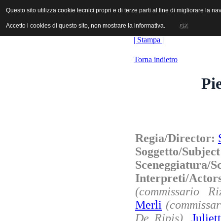
ANICA | Associazione Nazionale Industrie Cinematografiche Audiovi
Questo sito utilizza cookie tecnici propri e di terze parti al fine di migliorare la 
Questo sito utilizza cookie tecnici propri e di terze parti al fine di migliorare la 
Accetto i cookies di questo sito, non mostrare la informativa.
Accetto i cookies di questo sito, non mostrare la informativa.
OK
OK
| Stampa |
Torna indietro
Pi
Regia/Director:
Soggetto/Subjec
Sceneggiatura/S
Interpreti/Act
(commissario Ri
Merli
(commissar
De Ripis)
,
Julie