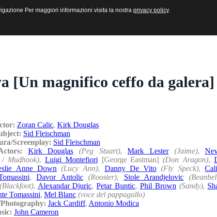
sive e Multimediali
navigazione Per maggiori informazioni visita la nostra
navigazione Per maggiori informazioni visita la nostra
privacy policy
privacy policy
.
.
a [Un magnifico ceffo da galera]
ctor:
Zoran Calic
,
Kirk Douglas
ubject:
Sid Fleischman
ura/Screenplay:
Sid Fleischman
/Actors:
Kirk Douglas
(Peg Stuart)
,
Mark Lester
(Jaime)
,
Nev
 / Mudhook)
,
Luigi Montefiori
[George Eastman]
(Don Aragon)
,
eslie Anne Down
(Lucy Ann)
,
Danny De Vito
(Fly Speck)
,
Cali
Tomassini
,
Davor Antolic
(Rooster)
,
Stole Arandjelovic
(Beanbel
(Blackfoot)
,
Alexandar Djuric
,
Petar Buntic
,
Phil Brown
(Sandy)
,
Sh
te Tomassini
,
Mel Blanc
(voce del pappagallo)
a/Photography:
Jack Cardiff
,
Antonio Modica
sic:
John Cameron