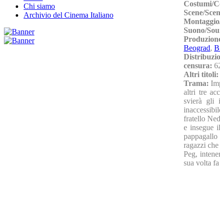
Costumi/C
Chi siamo
Scene/Sce
Archivio del Cinema Italiano
Montaggio
Suono/So
Produzion
Beograd
,
B
Distribuzi
censura:
6
Altri titoli
Trama:
Imp
altri tre a
svierà gli 
inaccessibil
fratello Ned
e insegue i
pappagallo 
ragazzi che
Peg, intener
sua volta f