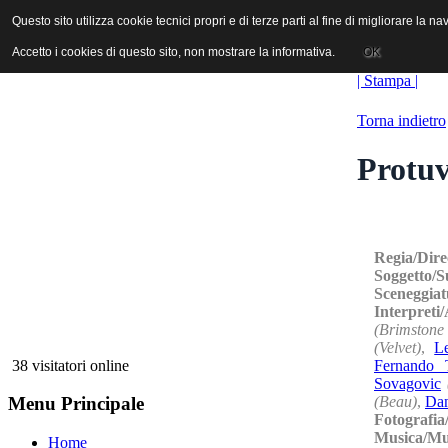
ANICA | Associazione Nazionale Industrie Cinematografiche Audiovi
Questo sito utilizza cookie tecnici propri e di terze parti al fine di migliorare la 
Questo sito utilizza cookie tecnici propri e di terze parti al fine di migliorare la 
Accetto i cookies di questo sito, non mostrare la informativa.
Accetto i cookies di questo sito, non mostrare la informativa.
OK
OK
| Stampa |
Torna indietro
Protuv
Regia/Dire
Soggetto/S
Sceneggiat
Interpreti
(Brimstone
(Velvet)
,
L
Fernando 
38 visitatori online
Sovagovic
(Beau)
,
Dan
Menu Principale
Fotografi
Musica/Mu
Home