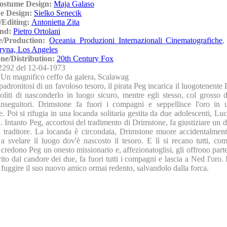
ostume Design:
Maja Galaso
ne Design:
Sielko Senecik
/Editing:
Antonietta Zita
und:
Pietro Ortolani
e/Production:
Oceania Produzioni Internazionali Cinematografiche
ryna, Los Angeles
one/Distribution:
20th Century Fox
2292 del 12-04-1973
:
Un magnifico ceffo da galera, Scalawag
adronitosi di un favoloso tesoro, il pirata Peg incarica il luogotenente
ccoliti di nasconderlo in luogo sicuro, mentre egli stesso, col grosso 
inseguitori. Drimstone fa fuori i compagni e seppellisce l'oro in u
e. Poi si rifugia in una locanda solitaria gestita da due adolescenti, Lu
. Intanto Peg, accortosi del tradimento di Drimstone, fa giustiziare un di 
l traditore. La locanda è circondata, Drimstone muore accidentalment
a svelare il luogo dov'è nascosto il tesoro. E lì si recano tutti, co
 credono Peg un onesto missionario e, affezionatoglisi, gli offrono parte
ito dal candore dei due, fa fuori tutti i compagni e lascia a Ned l'oro. 
a fuggire il suo nuovo amico ormai redento, salvandolo dalla forca.