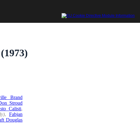
 (1973)
ille Brand
Don Stroud
sto Calisti
,
ly)
,
Fabjan
aft Douglas