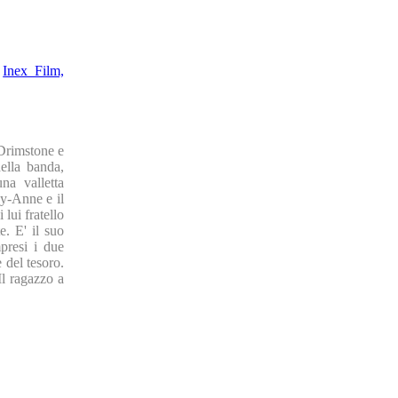
,
Inex Film,
 Drimstone e
della banda,
na valletta
cy-Anne e il
lui fratello
e. E' il suo
mpresi i due
 del tesoro.
Il ragazzo a