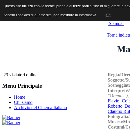
ANICA | Associazione Nazionale Industrie Cinematografiche Audiovi
Questo sito utilizza cookie tecnici propri e di terze parti al fine di migliorare la 
Questo sito utilizza cookie tecnici propri e di terze parti al fine di migliorare la 
Accetto i cookies di questo sito, non mostrare la informativa.
Accetto i cookies di questo sito, non mostrare la informativa.
OK
OK
| Stampa |
Torna indiet
Mam
Regia/Dire
29 visitatori online
Soggetto/S
Sceneggiat
Menu Principale
Interpreti/
"Oremus")
Home
Flavio Col
Chi siamo
Roberto De
Archivio del Cinema Italiano
Claudio Ruf
Fotografia
Musica/Mu
Costumi/C