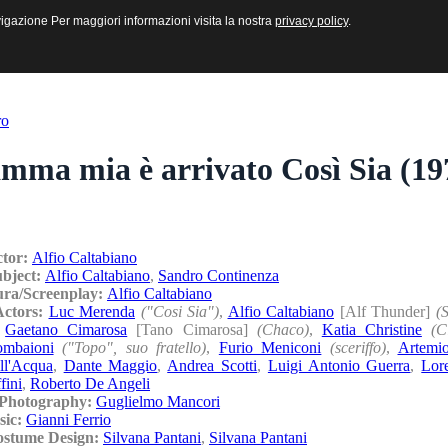
sive e Multimediali
navigazione Per maggiori informazioni visita la nostra
navigazione Per maggiori informazioni visita la nostra
privacy policy
privacy policy
.
.
ro
ma mia è arrivato Così Sia (19
ctor:
Alfio Caltabiano
ubject:
Alfio Caltabiano
,
Sandro Continenza
ura/Screenplay:
Alfio Caltabiano
Actors:
Luc Merenda
("Cosi Sia")
,
Alfio Caltabiano
[Alf Thunder]
(
,
Gaetano Cimarosa
[Tano Cimarosa]
(Chaco)
,
Katia Christine
(C
ombaioni
("Topo", suo fratello)
,
Furio Meniconi
(sceriffo)
,
Artemi
ll'Acqua
,
Dante Maggio
,
Andrea Scotti
,
Luigi Antonio Guerra
,
Lor
fini
,
Roberto De Angeli
/Photography:
Guglielmo Mancori
sic:
Gianni Ferrio
ostume Design:
Silvana Pantani
,
Silvana Pantani