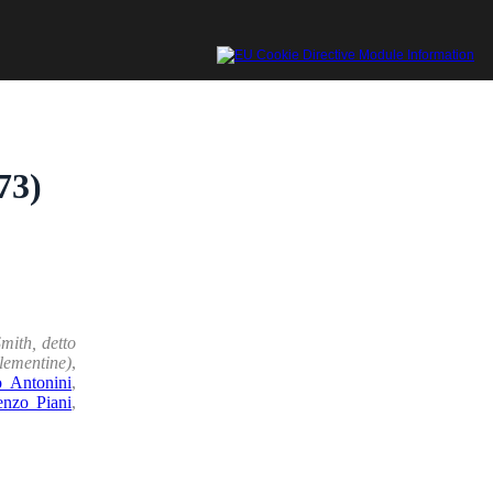
73)
Smith, detto
lementine)
,
o Antonini
,
enzo Piani
,