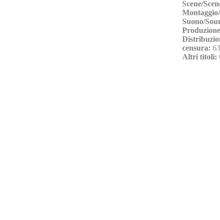
Scene/Scen
Montaggio/
Suono/Sou
Produzione
Distribuzio
censura:
63
Altri titoli: