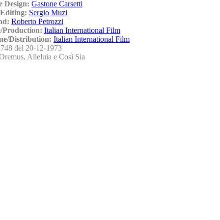
e Design:
Gastone Carsetti
Editing:
Sergio Muzi
nd:
Roberto Petrozzi
/Production:
Italian International Film
ne/Distribution:
Italian International Film
748 del 20-12-1973
Oremus, Alleluia e Così Sia