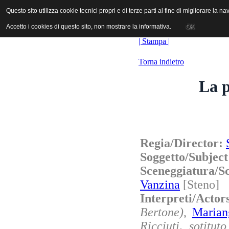
ANICA | Associazione Nazionale Industrie Cinematografiche Audiovi
Questo sito utilizza cookie tecnici propri e di terze parti al fine di migliorare la 
Questo sito utilizza cookie tecnici propri e di terze parti al fine di migliorare la 
Accetto i cookies di questo sito, non mostrare la informativa.
Accetto i cookies di questo sito, non mostrare la informativa.
OK
OK
| Stampa |
Torna indietro
La p
Regia/Director:
Soggetto/Subjec
Sceneggiatura/
Vanzina
[Steno]
Interpreti/Acto
Bertone)
,
Marian
Ricciuti, sotitut