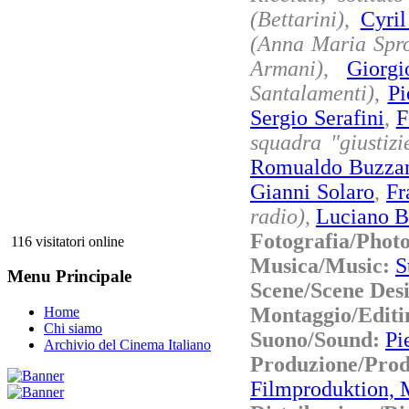
(Bettarini)
,
Cyri
(Anna Maria Spro
Armani)
,
Giorg
Santalamenti)
,
Pi
Sergio Serafini
,
F
squadra "giustizi
Romualdo Buzza
Gianni Solaro
,
Fr
radio)
,
Luciano B
Fotografia/Phot
116 visitatori online
Musica/Music:
S
Menu Principale
Scene/Scene Des
Montaggio/Editi
Home
Chi siamo
Suono/Sound:
Pi
Archivio del Cinema Italiano
Produzione/Pro
Filmproduktion,