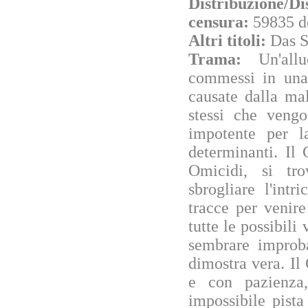
Distribuzione/Di
censura:
59835 d
Altri titoli:
Das S
Trama:
Un'all
commessi in una 
causate dalla mal
stessi che vengo
impotente per l
determinanti. Il
Omicidi, si tro
sbrogliare l'int
tracce per venir
tutte le possibili 
sembrare improba
dimostra vera. I
e con pazienza,
impossibile pist