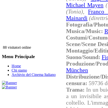
Michael Mayen
(
(Tonia)
,
Franco 
Mainardi
(direttr
Fotografia/Phot
Musica/Music:
R
Costumi/Costum
Scene/Scene Des
88 visitatori online
Montaggio/Editi
Suono/Sound:
Fi
Menu Principale
Produzione/Pr
Home
München
Chi siamo
Archivio del Cinema Italiano
Distribuzione/Di
censura:
59736 d
Trama:
In un bui
a un invisibile a
coltello. L'immag