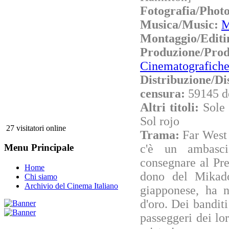
Fotografia/Phot
Musica/Music:
M
Montaggio/Editi
Produzione/Pro
Cinematografich
Distribuzione/Di
censura:
59145 d
Altri titoli:
Sole 
Sol rojo
27 visitatori online
Trama:
Far West 
c'è un ambasci
Menu Principale
consegnare al Pr
Home
dono del Mikado
Chi siamo
Archivio del Cinema Italiano
giapponese, ha n
d'oro. Dei banditi
passeggeri dei lor