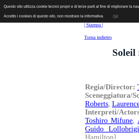
ANICA | Associazione Nazionale Industrie Cinematografiche Audiovi
Questo sito utilizza cookie tecnici propri e di terze parti al fine di migliorare la 
Questo sito utilizza cookie tecnici propri e di terze parti al fine di migliorare la 
Accetto i cookies di questo sito, non mostrare la informativa.
Accetto i cookies di questo sito, non mostrare la informativa.
OK
OK
| Stampa |
Torna indietro
Soleil
Regia/Director:
Sceneggiatura/S
Roberts
,
Laurenc
Interpreti/Act
Toshiro Mifune
,
Guido Lollobrig
Hamilton]