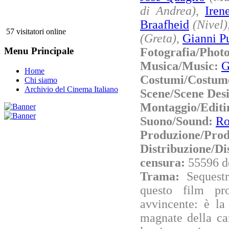
di Andrea)
,
Iren
Braafheid
(Nivel)
57 visitatori online
(Greta)
,
Gianni P
Fotografia/Phot
Menu Principale
Musica/Music:
G
Home
Costumi/Costum
Chi siamo
Archivio del Cinema Italiano
Scene/Scene Des
Montaggio/Editi
Suono/Sound:
Ro
Produzione/Prod
Distribuzione/Di
censura:
55596 d
Trama:
Sequest
questo film pr
avvincente: è la 
magnate della ca