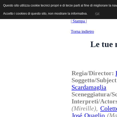
ANICA | Associazione Nazionale Industrie Cinematografiche Audiovi
Questo sito utilizza cookie tecnici propri e di terze parti al fine di migliorare la 
Questo sito utilizza cookie tecnici propri e di terze parti al fine di migliorare la 
Accetto i cookies di questo sito, non mostrare la informativa.
Accetto i cookies di questo sito, non mostrare la informativa.
OK
OK
| Stampa |
Torna indietro
Le tue 
Regia/Director:
Soggetto/Sub
Scardamaglia
Sceneggiatura/S
Interpreti/Actor
(Mireille)
,
Colet
José Quaglio
(Ma