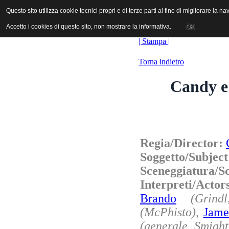
ANICA | Associazione Nazionale Industrie Cinematografiche Audiovi
Questo sito utilizza cookie tecnici propri e di terze parti al fine di migliorare la 
Questo sito utilizza cookie tecnici propri e di terze parti al fine di migliorare la 
Accetto i cookies di questo sito, non mostrare la informativa.
Accetto i cookies di questo sito, non mostrare la informativa.
OK
OK
| Stampa |
Torna indietro
Candy e
Regia/Director:
Soggetto/Subjec
Sceneggiatura/S
Interpreti/Acto
Brando
(Grind
(McPhisto)
,
Jame
(generale Smight