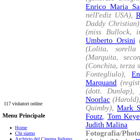
Enrico Maria Sa
nelI'ediz USA)
,
R
Daddy Christian)
(miss Bullock, i
Umberto Orsini
(Lolita, sorell
(Marquita, seco
(Conchita, terza 
Fontegliulo)
,
En
Marquand
(regis
(dott. Dunlap)
,
Noorlac
(Harold)
117 visitatori online
Quimby)
,
Mark S
Foutz
,
Tom Keye
Menu Principale
Judith Malina
Home
Fotografia/Phot
Chi siamo
Archivio del Cinema Italiano