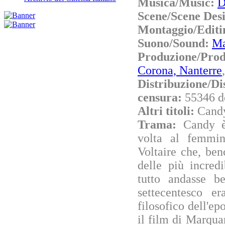
Musica/Music:
D
Scene/Scene Des
Montaggio/Editi
Suono/Sound:
Ma
Produzione/Pro
Corona, Nanterre
Distribuzione/Di
censura:
55346 d
Altri titoli:
Candy
Trama:
Candy è
volta al femmin
Voltaire che, ben
delle più incred
tutto andasse b
settecentesco e
filosofico dell'e
il film di Marqua