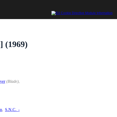
] (1969)
yer
(Blade)
,
en
,
S.N.C. -