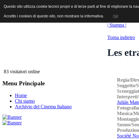
ANICA | Associazione Nazionale Industrie Cinematografiche Audiovi
Questo sito utilizza cookie tecnici propri e di terze parti al fine di migliorare la 
Questo sito utilizza cookie tecnici propri e di terze parti al fine di migliorare la 
Accetto i cookies di questo sito, non mostrare la informativa.
Accetto i cookies di questo sito, non mostrare la informativa.
OK
OK
| Stampa |
Torna indietro
Les etr
83 visitatori online
Regia/Dir
Menu Principale
Soggetto/
Sceneggia
Home
Interpreti
Chi siamo
Julián Mat
Archivio del Cinema Italiano
Fotografi
Musica/M
Montaggio
Suono/So
Produzion
Société No