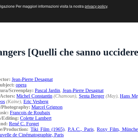
sive e Multimediali
navigazione Per maggiori informazioni visita la nostra
navigazione Per maggiori informazioni visita la nostra
privacy policy
privacy policy
.
.
angers [Quelli che sanno uccidere
ector:
Jean-Pierre Desagnat
Subject:
opera
tura/Screenplay:
Pascal Jardin
,
Jean-Pierre Desagnat
/Actors:
Michel Constantin
(Chamoun)
,
Senta Berger
(May)
,
Hans Me
eos
(Kaine)
,
Eric Vesberg
a/Photography:
Marcel Grignon
usic:
François de Roubaix
/Editing:
Colette Lambert
und:
René C. Forget
e/Production:
Tiki Film (1965)
,
P.A.C., Paris
,
Roxy Film, Münch
uvelle de Cinématographie, Paris