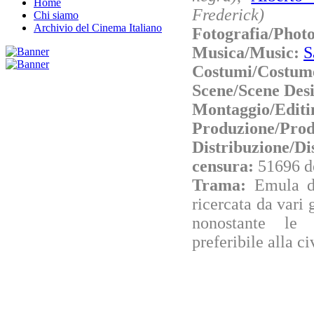
Home
Frederick)
Chi siamo
Archivio del Cinema Italiano
Fotografia/Phot
Musica/Music:
S
Costumi/Costum
Scene/Scene Des
Montaggio/Editi
Produzione/Prod
Distribuzione/Di
censura:
51696 d
Trama:
Emula d
ricercata da vari 
nonostante le 
preferibile alla ci