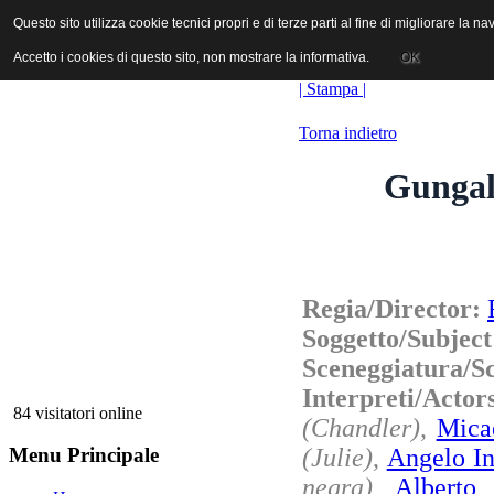
ANICA | Associazione Nazionale Industrie Cinematografiche Audiovi
Questo sito utilizza cookie tecnici propri e di terze parti al fine di migliorare la 
Questo sito utilizza cookie tecnici propri e di terze parti al fine di migliorare la 
Accetto i cookies di questo sito, non mostrare la informativa.
Accetto i cookies di questo sito, non mostrare la informativa.
OK
OK
| Stampa |
Torna indietro
Gungal
Regia/Director:
Soggetto/Subjec
Sceneggiatura/S
Interpreti/Acto
84 visitatori online
(Chandler)
,
Micae
(Julie)
,
Angelo In
Menu Principale
negra)
,
Alberto 