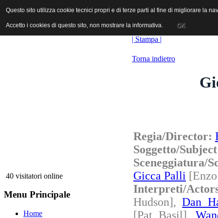
ANICA | Associazione Nazionale Industrie Cinematografiche Audiovi
Questo sito utilizza cookie tecnici propri e di terze parti al fine di migliorare la 
Questo sito utilizza cookie tecnici propri e di terze parti al fine di migliorare la 
Accetto i cookies di questo sito, non mostrare la informativa.
Accetto i cookies di questo sito, non mostrare la informativa.
OK
OK
| Stampa |
Torna indietro
Gi
Regia/Director:
Soggetto/Subjec
Sceneggiatura/
Gicca Palli
[Enzo
40 visitatori online
Interpreti/Acto
Menu Principale
Hudson],
Dan Ha
[Pat Basil],
Wan
Home