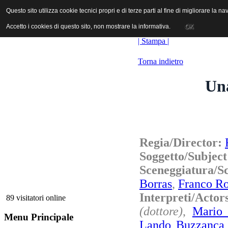
ANICA | Associazione Nazionale Industrie Cinematografiche Audiovi
Questo sito utilizza cookie tecnici propri e di terze parti al fine di migliorare la 
Questo sito utilizza cookie tecnici propri e di terze parti al fine di migliorare la 
Accetto i cookies di questo sito, non mostrare la informativa.
Accetto i cookies di questo sito, non mostrare la informativa.
OK
OK
| Stampa |
Torna indietro
Una
Regia/Director:
Soggetto/Subjec
Sceneggiatura/
Borras
,
Franco Ro
Interpreti/Actor
89 visitatori online
(dottore)
,
Mario 
Menu Principale
Lando Buzzanca