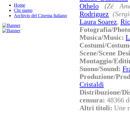
Othelo
(Zé Ama
Home
Chi siamo
Rodriguez
(Sergi
Archivio del Cinema Italiano
Laura Soarez
,
Ric
Fotografia/Phot
Musica/Music:
L
Costumi/Costum
Scene/Scene Des
Montaggio/Editi
Suono/Sound:
Fr
Produzione/Pro
Cristaldi
Distribuzione/Di
censura:
48366 d
Altri titoli:
Une r