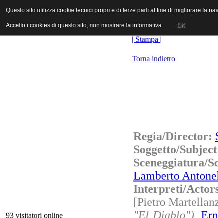
ANICA | Associazione Nazionale Industrie Cinematografiche Audiovi
Questo sito utilizza cookie tecnici propri e di terze parti al fine di migliorare la 
Questo sito utilizza cookie tecnici propri e di terze parti al fine di migliorare la 
Accetto i cookies di questo sito, non mostrare la informativa.
Accetto i cookies di questo sito, non mostrare la informativa.
OK
OK
| Stampa |
Torna indietro
Regia/Director:
Soggetto/Subjec
Sceneggiatura/S
Lamberto Antonel
Interpreti/Actor
[Pietro Martellan
"El Diablo")
,
Ern
93 visitatori online