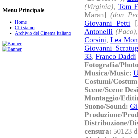
(Virginia)
,
Tom F
Menu Principale
Maran]
(don Ped
Giovanni Petti
[
Home
Chi siamo
Antonelli
(Paco)
Archivio del Cinema Italiano
Corsini
,
Lea Mon
Giovanni Scratug
33
,
Franco Daddi
Fotografia/Phot
Musica/Music:
U
Costumi/Costum
Scene/Scene Des
Montaggio/Editi
Suono/Sound:
Gi
Produzione/Prod
Distribuzione/Di
censura:
50123 d