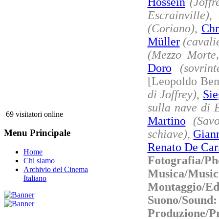
Hossein
(Joff
Escrainville)
(Coriano)
,
Chr
Müller
(cavali
(Mezzo Morte,
Doro
(sovrin
[Leopoldo Be
di Joffrey)
,
Sie
sulla nave di E
69 visitatori online
Martino
(Savo
schiave)
,
Giann
Menu Principale
Renato De Ca
Home
Fotografia/P
Chi siamo
Archivio del Cinema
Musica/Musi
Italiano
Montaggio/Ed
Suono/Sound
Produzione/