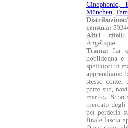
Cinéphonic, P
München
,
Temi
Distribuzione
censura:
5034
Altri titol
Angélique
Trama:
La q
nobildonna e 
spettatori in m
apprendiamo ba
stesso conte, 
parte sua, nav
marito. Scont
mercato degli 
per perderla s
finale lascia a
Questa che abb