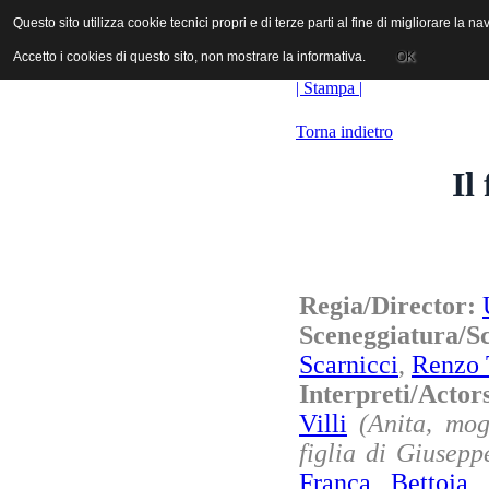
ANICA | Associazione Nazionale Industrie Cinematografiche Audiovi
Questo sito utilizza cookie tecnici propri e di terze parti al fine di migliorare la 
Questo sito utilizza cookie tecnici propri e di terze parti al fine di migliorare la 
Accetto i cookies di questo sito, non mostrare la informativa.
Accetto i cookies di questo sito, non mostrare la informativa.
OK
OK
| Stampa |
Torna indietro
Il
Regia/Director:
Sceneggiatura
Scarnicci
,
Renzo 
Interpreti/Actor
Villi
(Anita, mog
figlia di Giusepp
Franca Bettoja