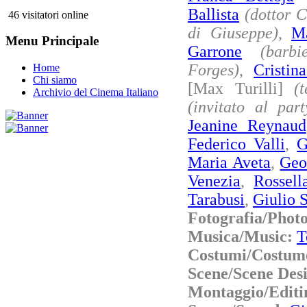
Ballista
(dottor C
46 visitatori online
di Giuseppe)
,
Ma
Menu Principale
Garrone
(barbi
Forges)
,
Cristin
Home
Chi siamo
[Max Turilli]
(
Archivio del Cinema Italiano
(invitato al part
Jeanine Reynaud
Federico Valli
,
G
Maria Aveta
,
Geo
Venezia
,
Rossell
Tarabusi
,
Giulio 
Fotografia/Phot
Musica/Music:
T
Costumi/Costum
Scene/Scene Des
Montaggio/Editi