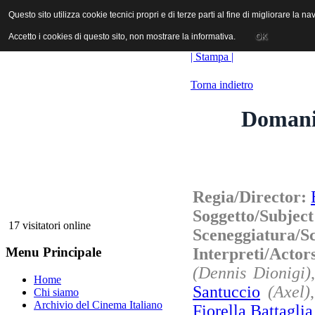
ANICA | Associazione Nazionale Industrie Cinematografiche Audiovi
Questo sito utilizza cookie tecnici propri e di terze parti al fine di migliorare la 
Questo sito utilizza cookie tecnici propri e di terze parti al fine di migliorare la 
Accetto i cookies di questo sito, non mostrare la informativa.
Accetto i cookies di questo sito, non mostrare la informativa.
OK
OK
| Stampa |
Torna indietro
Domani 
Regia/Director:
Soggetto/Subjec
17 visitatori online
Sceneggiatura/S
Interpreti/Actor
Menu Principale
(Dennis Dionigi)
Home
Santuccio
(Axel)
Chi siamo
Archivio del Cinema Italiano
Fiorella Battaglia