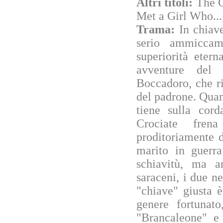
Altri titoli:
The C
Met a Girl Who...
Trama:
In chiav
serio ammiccam
superiorità etern
avventure del 
Boccadoro, che ri
del padrone. Quan
tiene sulla cord
Crociate fren
proditoriamente d
marito in guerra
schiavitù, ma an
saraceni, i due ne
"chiave" giusta è
genere fortunat
"Brancaleone" e 