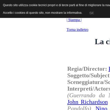
ANICA | Associazione Nazionale Industrie Cinematografiche Audiovi
Questo sito utilizza cookie tecnici propri e di terze parti al fine di migliorare la 
Questo sito utilizza cookie tecnici propri e di terze parti al fine di migliorare la 
Accetto i cookies di questo sito, non mostrare la informativa.
Accetto i cookies di questo sito, non mostrare la informativa.
OK
OK
| Stampa |
Torna indietro
La c
Regia/Director:
Soggetto/Subjec
Sceneggiatura/S
Interpreti/Acto
(Guerrando da 
John Richardson
Pandolfo)
,
Nino 