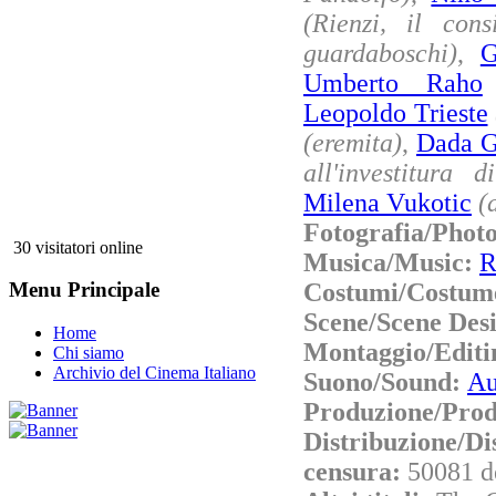
(Rienzi, il consi
guardaboschi)
,
G
Umberto Raho
Leopoldo Trieste
(eremita)
,
Dada Ga
all'investitura 
Milena Vukotic
(
Fotografia/Phot
30 visitatori online
Musica/Music:
R
Costumi/Costum
Menu Principale
Scene/Scene Des
Home
Montaggio/Editi
Chi siamo
Archivio del Cinema Italiano
Suono/Sound:
Au
Produzione/Prod
Distribuzione/Di
censura:
50081 d