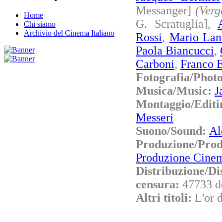
Messanger]
(Verg
Home
G. Scratuglia],
Chi siamo
Archivio del Cinema Italiano
Rossi
,
Mario Lan
Paola Biancucci
,
Carboni
,
Franco E
Fotografia/Phot
Musica/Music:
J
Montaggio/Edit
Messeri
Suono/Sound:
Al
Produzione/Pr
Produzione Cinem
Distribuzione/Di
censura:
47733 d
Altri titoli:
L'or 