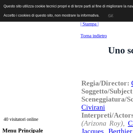
ANICA | Associazione Nazionale Industrie Cinematografiche Audiovi
Questo sito utilizza cookie tecnici propri e di terze parti al fine di migliorare la 
Questo sito utilizza cookie tecnici propri e di terze parti al fine di migliorare la 
Accetto i cookies di questo sito, non mostrare la informativa.
Accetto i cookies di questo sito, non mostrare la informativa.
OK
OK
| Stampa |
Torna indietro
Uno sc
Regia/Director:
Soggetto/Subjec
Sceneggiatura/
Civirani
Interpreti/Acto
40 visitatori online
(Arizona Roy)
,
C
Jacques Berthier
Menu Principale