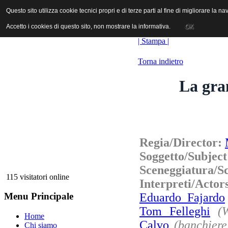
ANICA | Associazione Nazionale Industrie Cinematografiche Audiovi
Questo sito utilizza cookie tecnici propri e di terze parti al fine di migliorare la 
Questo sito utilizza cookie tecnici propri e di terze parti al fine di migliorare la 
Accetto i cookies di questo sito, non mostrare la informativa.
Accetto i cookies di questo sito, non mostrare la informativa.
OK
OK
| Stampa |
Torna indietro
La gra
Regia/Director:
Soggetto/Subjec
Sceneggiatura/S
115 visitatori online
Interpreti/Actor
Eduardo Fajardo
Menu Principale
Tom Felleghi
(
Home
Calvo
(banchiere
Chi siamo