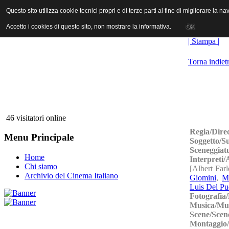
ANICA | Associazione Nazionale Industrie Cinematografiche Audiovi
Questo sito utilizza cookie tecnici propri e di terze parti al fine di migliorare la 
Questo sito utilizza cookie tecnici propri e di terze parti al fine di migliorare la 
Accetto i cookies di questo sito, non mostrare la informativa.
Accetto i cookies di questo sito, non mostrare la informativa.
OK
OK
| Stampa |
Torna indiet
46 visitatori online
Regia/Dire
Menu Principale
Soggetto/S
Sceneggiat
Home
Interpreti
Chi siamo
[Albert Far
Archivio del Cinema Italiano
Giomini
,
M
Luis Del Pu
Fotografia
Musica/Mu
Scene/Scen
Montaggio/