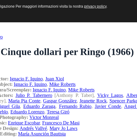
sive e Multimediali
navigazione Per maggiori informazioni visita la nostra
navigazione Per maggiori informazioni visita la nostra
privacy policy
privacy policy
.
.
ro
Cinque dollari per Ringo (1966)
ctor:
Ignacio F. Iquino
,
Juan Xiol
ubject:
Ignacio F. Iquino
,
Mike Roberts
ura/Screenplay:
Ignacio F. Iquino
,
Mike Roberts
/Actors:
Julio P. Tabernero
[Anthony P. Taber],
Vicky Lagos
,
Alber
ley],
Maria Pia Conte
,
Gaspar González
,
Jeanette Rock
,
Spencer Parke
iguel Gila
,
Eduardo Zaraga
,
Fernando Rubio
,
Javier Conde
,
Angel
eblo
,
Eduardo Lorenzo
,
Teresa Giró
/Photography:
Victor Monreal
sic:
Enrique Escobar
,
Francesco De Masi
e Design:
Andrés Vallvé
,
Mary Jo Laws
Editing:
María Asunción Bautista