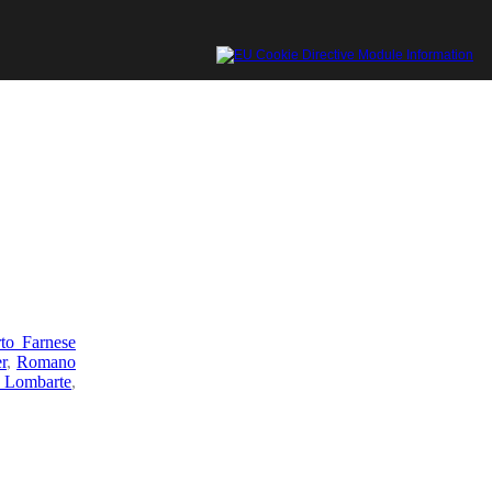
to Farnese
r
,
Romano
 Lombarte
,