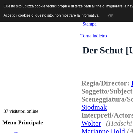
ANICA | Associazione Nazionale Industrie Cinematografiche Audiovi
Questo sito utilizza cookie tecnici propri e di terze parti al fine di migliorare la 
Questo sito utilizza cookie tecnici propri e di terze parti al fine di migliorare la 
Accetto i cookies di questo sito, non mostrare la informativa.
Accetto i cookies di questo sito, non mostrare la informativa.
OK
OK
| Stampa |
Torna indietro
Der Schut [
Regia/Director:
Soggetto/Subjec
Sceneggiatura/
Siodmak
37 visitatori online
Interpreti/Acto
Wolter
(Hadsch
Menu Principale
Marianne Hold
(A