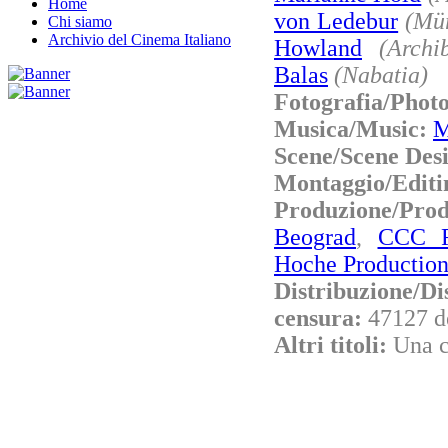
Home
von Ledebur
(Mü
Chi siamo
Archivio del Cinema Italiano
Howland
(Archi
Balas
(Nabatia)
Fotografia/Phot
Musica/Music:
M
Scene/Scene Des
Montaggio/Editi
Produzione/Pro
Beograd
,
CCC Fi
Hoche Productions
Distribuzione/Di
censura:
47127 d
Altri titoli:
Una c