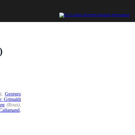
)
)
,
Georges
e Grimaldi
urg
(Roux)
,
Callamand
,