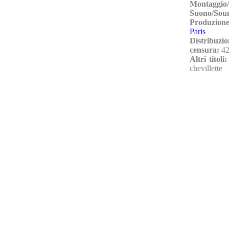
Montaggio/
Suono/Sou
Produzione
Paris
Distribuzio
censura:
42
Altri titoli
chevillette