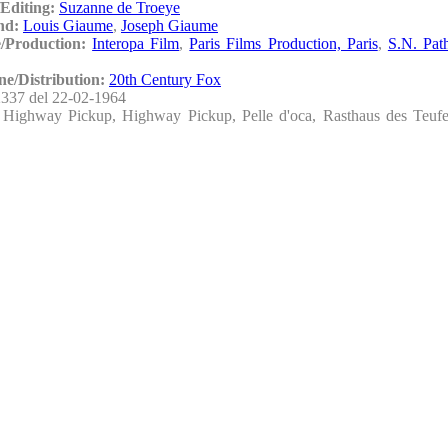
Editing:
Suzanne de Troeye
nd:
Louis Giaume
,
Joseph Giaume
/Production:
Interopa Film
,
Paris Films Production, Paris
,
S.N. Pat
ne/Distribution:
20th Century Fox
337 del 22-02-1964
:
Highway Pickup, Highway Pickup, Pelle d'oca, Rasthaus des Teufel