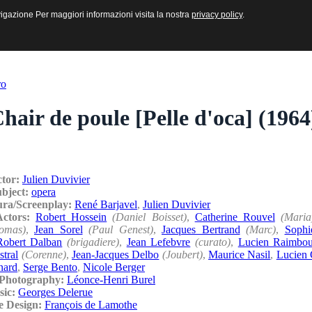
sive e Multimediali
navigazione Per maggiori informazioni visita la nostra
navigazione Per maggiori informazioni visita la nostra
privacy policy
privacy policy
.
.
ro
hair de poule [Pelle d'oca] (1964
ctor:
Julien Duvivier
ubject:
opera
ura/Screenplay:
René Barjavel
,
Julien Duvivier
/Actors:
Robert Hossein
(Daniel Boisset)
,
Catherine Rouvel
(Maria
omas)
,
Jean Sorel
(Paul Genest)
,
Jacques Bertrand
(Marc)
,
Sophi
Robert Dalban
(brigadiere)
,
Jean Lefebvre
(curato)
,
Lucien Raimbo
tral
(Corenne)
,
Jean-Jacques Delbo
(Joubert)
,
Maurice Nasil
,
Lucien 
nard
,
Serge Bento
,
Nicole Berger
/Photography:
Léonce-Henri Burel
sic:
Georges Delerue
e Design:
François de Lamothe