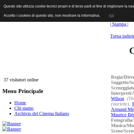
ANICA | Associazione Nazionale Industrie Cinematografiche Audiovi
Questo sito utilizza cookie tecnici propri e di terze parti al fine di migliorare la 
Questo sito utilizza cookie tecnici propri e di terze parti al fine di migliorare la 
Accetto i cookies di questo sito, non mostrare la informativa.
Accetto i cookies di questo sito, non mostrare la informativa.
OK
OK
| Stampa |
Torna indiet
C
Regia/Dire
37 visitatori online
Soggetto/S
Sceneggiat
Menu Principale
Interpreti
Wilson
(Th
Home
(starlette)
,
Chi siamo
Armand Mes
Archivio del Cinema Italiano
Maurice Bé
Fotografia
Musica/Mu
Scene/Scen