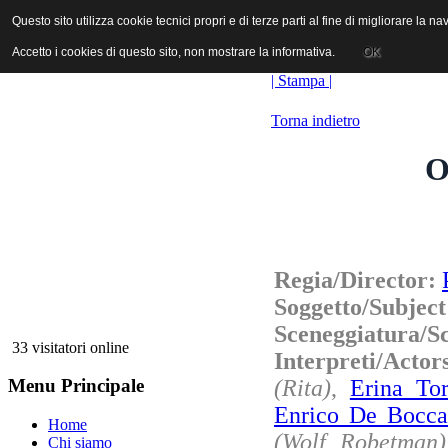
ANICA | Associazione Nazionale Industrie Cinematografiche Audiovi
Questo sito utilizza cookie tecnici propri e di terze parti al fine di migliorare la 
Questo sito utilizza cookie tecnici propri e di terze parti al fine di migliorare la 
Accetto i cookies di questo sito, non mostrare la informativa.
Accetto i cookies di questo sito, non mostrare la informativa.
OK
OK
| Stampa |
Torna indietro
O
Regia/Director:
Soggetto/Subjec
Sceneggiatura/S
33 visitatori online
Interpreti/Acto
(Rita)
,
Erina Tor
Menu Principale
Enrico De Bocca
Home
(Wolf Robetman)
Chi siamo