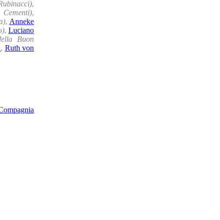
Rubinacci)
,
. Cementi)
,
a)
,
Anneke
o)
,
Luciano
della Buon
a
,
Ruth von
Compagnia