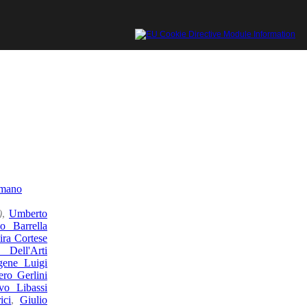
omano
)
,
Umberto
o Barrella
ira Cortese
 Dell'Arti
gene Luigi
ero Gerlini
vo Libassi
ici
,
Giulio