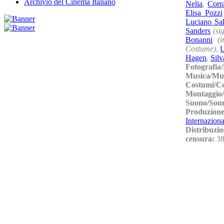
Archivio del Cinema Italiano
Nelia
,
Corr
Elisa Pozzi
Luciano Sa
Sanders
(si
Bonanni
(
Costume)
,
U
Hagen
,
Sil
Fotografia
Musica/Mu
Costumi/C
Montaggio/
Suono/Sou
Produzion
Internaziona
Distribuzio
censura:
38