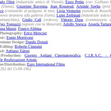
ado Olmi
(industriale amico di Visonà)
,
Enzo Petito
(cav. Galliano 
(Diana)
,
Giuseppe Ravenna
,
Jean Rougeuil
,
Aristide Spelta
(prof
lce
(colonnello al poligono di tiro)
,
Livia Venturini
(sorella di Rossell
gnora straniera alla galleria d'arte)
,
Luigi Zerbinati
(industriale tedesc
imbianchino)
,
Giulio Calì
(vedovo)
,
Vittorio Duse
(commissario 
go Tognazzi
(signore con la Maserati)
,
Adolfo Spesca
,
Angela Tartar
vana Manni
,
Franco Abbina
/Photography:
Erico Menczer
sic:
Ennio Morricone
ostume Design:
Danilo Donati
Editing:
Roberto Cinquini
nd:
Adriano Taloni
e/Production:
Giorgio Agliani Cinematografica
,
C.I.R.A.C. - 
le Realizzazioni Artistic
ne/Distribution:
Euro International Films
262 del 15-09-1962