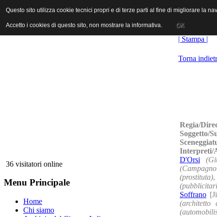
ANICA | Associazione Nazionale Industrie Cinematografiche Audiovi
Questo sito utilizza cookie tecnici propri e di terze parti al fine di migliorare la 
Questo sito utilizza cookie tecnici propri e di terze parti al fine di migliorare la 
Accetto i cookies di questo sito, non mostrare la informativa.
Accetto i cookies di questo sito, non mostrare la informativa.
OK
OK
| Stampa |
Torna indiet
Regia/Dire
Soggetto/S
Sceneggiat
Interpreti
D'Orsi
(Gi
36 visitatori online
(Campagnol
(prostituta)
Menu Principale
(pubblicitar
Soffrano
[J
Home
(architetto 
Chi siamo
(automobilis