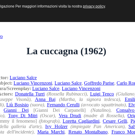
sive e Multimediali
navigazione Per maggiori informazioni visita la nostra
navigazione Per maggiori informazioni visita la nostra
privacy policy
privacy policy
.
.
ro
La cuccagna (1962)
ctor:
Luciano Salce
ubject:
Luciano Vincenzoni
,
Luciano Salce
,
Goffredo Parise
,
Carlo R
ura/Screenplay:
Luciano Salce
,
Luciano Vincenzoni
/Actors:
Donatella Turri
(Rossella Rubinacci)
,
Luigi Tenco
(Giuliano
useppe Visonà)
,
Anna Baj
(Martha, la signora tedesca)
,
Emili
i)
,
Liù Bosisio
(suora)
,
Fernando Cerulli
(avvocato squattrinato)
,
Elv
,
Gianni Dei
[Gianni Dei Carpanelli]
(Natalino)
,
Consalvo
io)
,
Tony Di Mitri
(Oscar)
,
Vera Drudi
(madre di Rossella)
,
Ori
immy il fenomeno]
(fotografo)
,
Loretta Cagliardini
,
Cesare Gelli
,
Pi
della galleria d'arte)
,
Ivy Holzer
(impiegate Pan American)
,
Sal
ta dell'incidente)
,
Maria Marchi
,
Renato Montalbano
,
Franco Mor