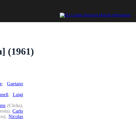
] (1961)
e
,
Gaetano
nell
,
Luigi
yms
(Clelia)
,
vola)
,
Carlo
os)
,
Nicolas