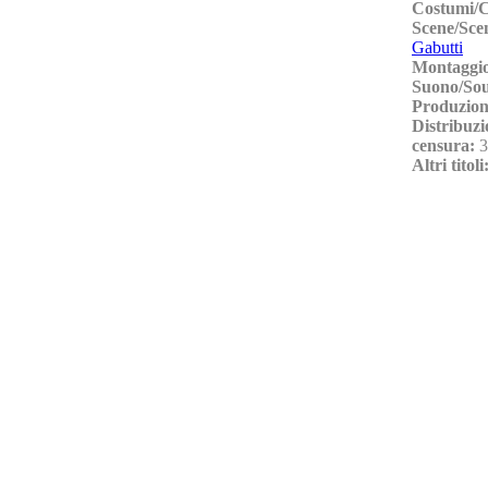
Costumi/
Scene/Sc
Gabutti
Montaggio
Suono/So
Produzion
Distribuzi
censura:
3
Altri titoli