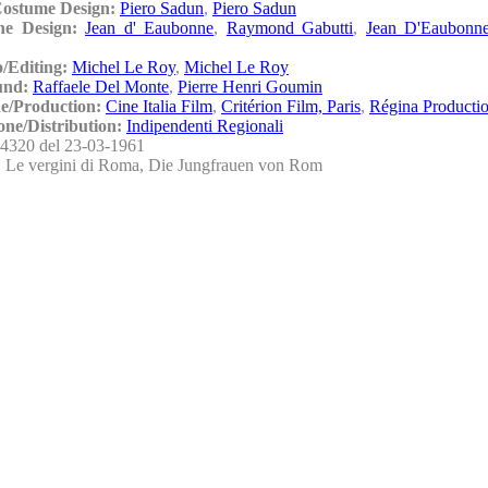
Costume Design:
Piero Sadun
,
Piero Sadun
ene Design:
Jean d' Eaubonne
,
Raymond Gabutti
,
Jean D'Eaubonn
/Editing:
Michel Le Roy
,
Michel Le Roy
und:
Raffaele Del Monte
,
Pierre Henri Goumin
e/Production:
Cine Italia Film
,
Critérion Film, Paris
,
Régina Productio
one/Distribution:
Indipendenti Regionali
4320 del 23-03-1961
:
Le vergini di Roma, Die Jungfrauen von Rom