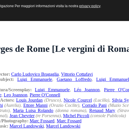
sive e Multimediali
navigazione Per maggiori informazioni visita la nostra
navigazione Per maggiori informazioni visita la nostra
privacy policy
privacy policy
.
.
rges de Rome [Le vergini di Roma
ector:
Carlo Ludovico Bragaglia
,
Vittorio Cottafavi
Subject:
Luigi Emmanuele
,
Gaetano Loffredo
,
Luigi Emmanuel
tura/Screenplay:
Luigi Emmanuele
,
Léo Joannon
,
Pierre O'Con
e
,
Leo Joannon
,
Pierre O'Connell
/Actors:
Louis Jourdan
(Drusco)
,
Nicole Courcel
(Lucilla)
,
Silvia S
hi
(Aurelia)
,
Ettore Manni
(Orazio Coclite)
,
Corrado Pani
(Muzio Sce
Bruto)
,
Maria Luisa Rolando
(donna romana)
,
Renaud Mary
(Strav
nal)
,
Jean Chevrier
(re Porsenna)
,
Michel Piccoli
(console Publicola)
a/Photography:
Marc Fossard
,
Marc Fossard
usic:
Marcel Landowski
,
Marcel Landowski