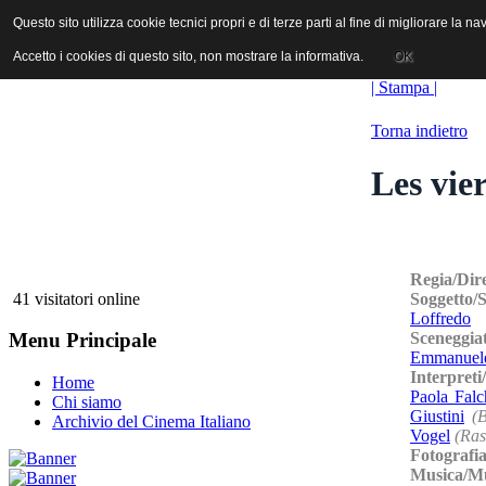
ANICA | Associazione Nazionale Industrie Cinematografiche Audiovi
Questo sito utilizza cookie tecnici propri e di terze parti al fine di migliorare la 
Questo sito utilizza cookie tecnici propri e di terze parti al fine di migliorare la 
Accetto i cookies di questo sito, non mostrare la informativa.
Accetto i cookies di questo sito, non mostrare la informativa.
OK
OK
| Stampa |
Torna indietro
Les vie
Regia/Dir
Soggetto/
41 visitatori online
Loffredo
Sceneggia
Menu Principale
Emmanuel
Interpreti
Home
Paola Falc
Chi siamo
Giustini
(
Archivio del Cinema Italiano
Vogel
(Ras
Fotografi
Musica/M