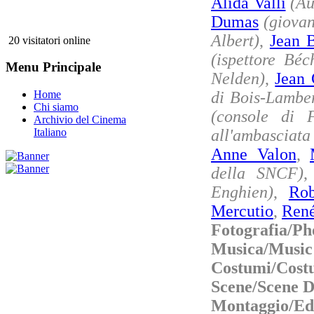
Alida Valli
(Au
Dumas
(giovan
Albert)
,
Jean B
20 visitatori online
(ispettore Béc
Menu Principale
Nelden)
,
Jean 
di Bois-Lamber
Home
Chi siamo
(console di 
Archivio del Cinema
all'ambasciata
Italiano
Anne Valon
,
della SNCF)
Enghien)
,
Rob
Mercutio
,
René
Fotografia/P
Musica/Music
Costumi/Cost
Scene/Scene D
Montaggio/Ed