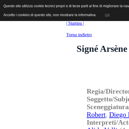
ANICA | Associazione Nazionale Industrie Cinematografiche Audiovi
Questo sito utilizza cookie tecnici propri e di terze parti al fine di migliorare la 
Questo sito utilizza cookie tecnici propri e di terze parti al fine di migliorare la 
Accetto i cookies di questo sito, non mostrare la informativa.
Accetto i cookies di questo sito, non mostrare la informativa.
OK
OK
| Stampa |
Torna indietro
Signé Arsène 
Regia/Directo
Soggetto/Subj
Sceneggiatur
Robert
,
Diego 
Interpreti/A