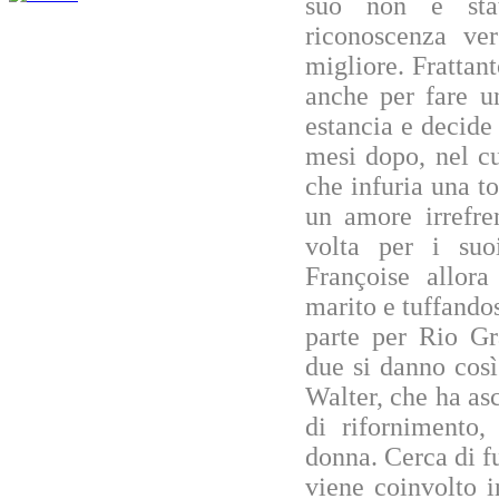
suo non è sta
riconoscenza ve
migliore. Frattan
anche per fare u
estancia e decide 
mesi dopo, nel cu
che infuria una t
un amore irrefre
volta per i suo
Françoise allora
marito e tuffando
parte per Rio Gr
due si danno così
Walter, che ha as
di rifornimento,
donna. Cerca di f
viene coinvolto i