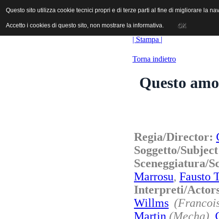
ANICA | Associazione Nazionale Industrie Cinematografiche Audiovi
Questo sito utilizza cookie tecnici propri e di terze parti al fine di migliorare la 
Questo sito utilizza cookie tecnici propri e di terze parti al fine di migliorare la 
Accetto i cookies di questo sito, non mostrare la informativa.
Accetto i cookies di questo sito, non mostrare la informativa.
OK
OK
| Stampa |
Torna indietro
Questo amor
Regia/Director:
Soggetto/Subjec
Sceneggiatura/
Marrosu
,
Fausto 
Interpreti/Actor
Willms
(Francoi
Martin
(Mecha)
,