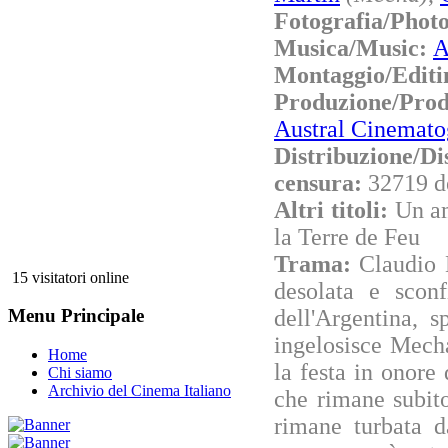
Fotografia/Phot
Musica/Music:
A
Montaggio/Editi
Produzione/Pr
Austral Cinemato
Distribuzione/Di
censura:
32719 d
Altri titoli:
Un am
la Terre de Feu
Trama:
Claudio 
15 visitatori online
desolata e sconf
dell'Argentina, 
Menu Principale
ingelosisce Mecha
Home
la festa in onore 
Chi siamo
Archivio del Cinema Italiano
che rimane subit
rimane turbata da