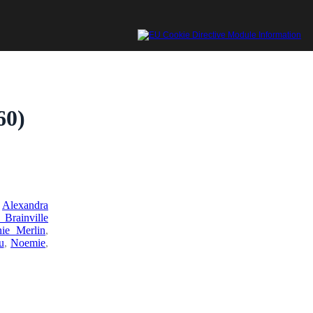
60)
,
Alexandra
Brainville
nie Merlin
,
u
,
Noemie
,