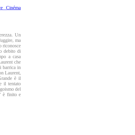
ce Cinéma
gerezza. Un
 fuggire, ma
to riconosce
o debito di
empo a casa
Laurent che
i barrica in
con Laurent,
Grande è il
 il tentato
 egoismo del
 è finito e