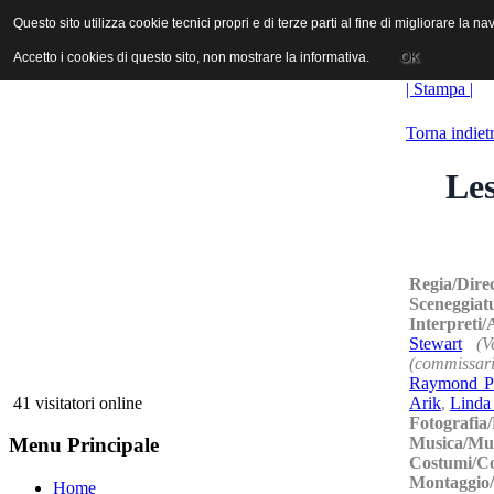
ANICA | Associazione Nazionale Industrie Cinematografiche Audiovi
Questo sito utilizza cookie tecnici propri e di terze parti al fine di migliorare la 
Questo sito utilizza cookie tecnici propri e di terze parti al fine di migliorare la 
Accetto i cookies di questo sito, non mostrare la informativa.
Accetto i cookies di questo sito, non mostrare la informativa.
OK
OK
| Stampa |
Torna indiet
Les
Regia/Dire
Sceneggiat
Interpreti
Stewart
(V
(commissari
Raymond Pél
Arik
,
Linda 
41 visitatori online
Fotografia
Musica/Mu
Menu Principale
Costumi/C
Montaggio/
Home