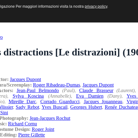
sive e Multimediali
navigazione Per maggiori informazioni visita la nostra
navigazione Per maggiori informazioni visita la nostra
privacy policy
privacy policy
.
.
ro
 distractions [Le distrazioni] (19
ctor:
Jacques Dupont
ura/Screenplay:
Roger Ribadeau-Dumas
,
Jacques Dupont
/Actors:
Jean-Paul Belmondo
(Paul)
,
Claude Brasseur
(Laurent)
era)
,
Sylva Koscina
(Annabelle)
,
Eva Damien
(Dany)
,
Yves 
o)
,
Mireille Darc
,
Corrado Guarducci
,
Jacques Jouanneau
,
Virgi
issier
,
Sady Rebot
,
Yves Buscail
,
Georges Hubert
,
Renée Duchatea
Sini
/Photography:
Jean-Jacques Rochut
sic:
Richard Cornu
ostume Design:
Roger Joint
Editing:
Pierre Gillette