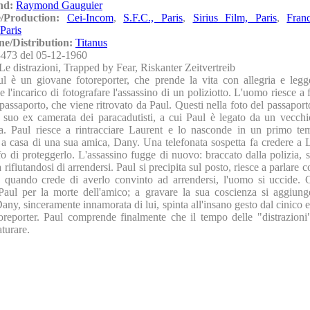
nd:
Raymond Gauguier
e/Production:
Cei-Incom
,
S.F.C., Paris
,
Sirius Film, Paris
,
Fran
Paris
ne/Distribution:
Titanus
473 del 05-12-1960
Le distrazioni, Trapped by Fear, Riskanter Zeitvertreib
ul è un giovane fotoreporter, che prende la vita con allegria e leg
e l'incarico di fotografare l'assassino di un poliziotto. L'uomo riesce a
 passaporto, che viene ritrovato da Paul. Questi nella foto del passapor
 suo ex camerata dei paracadutisti, a cui Paul è legato da un vecchi
a. Paul riesce a rintracciare Laurent e lo nasconde in un primo t
i a casa di una sua amica, Dany. Una telefonata sospetta fa credere a 
fo di proteggerlo. L'assassino fugge di nuovo: braccato dalla polizia, s
rifiutandosi di arrendersi. Paul si precipita sul posto, riesce a parlare 
E quando crede di averlo convinto ad arrendersi, l'uomo si uccide. 
Paul per la morte dell'amico; a gravare la sua coscienza si aggiunge
Dany, sinceramente innamorata di lui, spinta all'insano gesto dal cinico
oreporter. Paul comprende finalmente che il tempo delle "distrazioni"
turare.