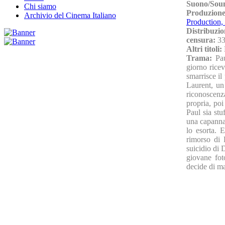
Suono/Sou
Chi siamo
Produzion
Archivio del Cinema Italiano
Production, 
Distribuzio
censura:
33
Altri titoli:
Trama:
Pa
giorno ricev
smarrisce il
Laurent, un
riconoscenz
propria, po
Paul sia stu
una capanna 
lo esorta. 
rimorso di 
suicidio di 
giovane fot
decide di ma